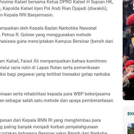
Provinsi Kalsel bersama Ketua DPRD Kalsel H Supian HK,
Kapolda Kalsel Irjen Pol Andi Rian Djajadi (diwakili),
an Kepala RRI Banjarmasin.
ampaikan oleh Kepala Badan Narkotika Nasional
Dr. Petrus R. Golose yang menggunakan metode
ahasiswa guna menciptakan Kampus Bersinar (bersih dari
m Kalsel, Faisol Ali menyampaikan bahwa komitmen
lalui razia rutin di Lapas Rutan serta pemeriksaan
ksi bagi pegawai yang terlibat transaksi gelap narkoba
mbinaan serta rehabilitasi kepada para WBP bekerjasama
an sebagai salah satu metode dan upaya pemberantasan
EK
n pesan dari Kepala BNN RI yang menghimbau para
g paling banyak menjadi korban penyalahgunaan
ciptakan Indonesia Bersinar yakni Bersih dari Narkoba.