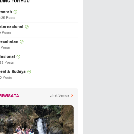
DING FOR YOU
aerah
425 Posts
nternasional
0 Posts
esehatan
 Posts
asional
33 Posts
eni & Budaya
0 Posts
RIWISATA
Lihat Semua