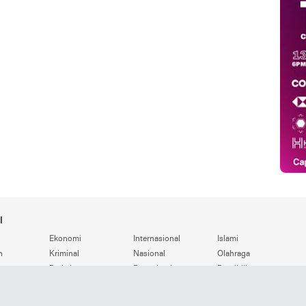
i
Ekonomi
Internasional
Islami
n
Kriminal
Nasional
Olahraga
Pariwisata
Pemerintahan
Pendidikan
Politik
Seni & Budaya
Teknologi