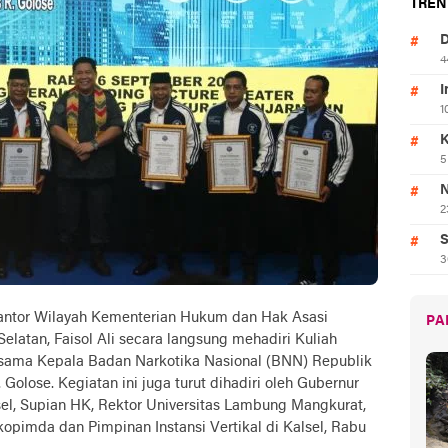
TREN
D
4
I
1
K
5
N
2
S
3
ntor Wilayah Kementerian Hukum dan Hak Asasi
PA
atan, Faisol Ali secara langsung mehadiri Kuliah
sama Kepala Badan Narkotika Nasional (BNN) Republik
 Golose. Kegiatan ini juga turut dihadiri oleh Gubernur
sel, Supian HK, Rektor Universitas Lambung Mangkurat,
kopimda dan Pimpinan Instansi Vertikal di Kalsel, Rabu