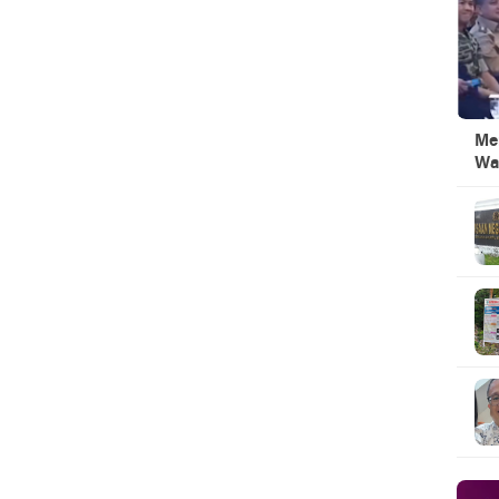
Men
Wa