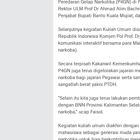
Peredaran Gelap Narkotika (P4GN) di 
Rektor ULM Prof Dr Ahmad Alim Bachri, 
Penjabat Bupati Barito Kuala Mujiat, d
Selanjutnya kegiatan Kuliah Umum dis
Republik Indonesia Komjen Pol Prof. 
komunikasi interaktif bersama para M
narkoba).
Secara terpisah Kakanwil Kemenkumha
P4GN juga terus digelorakan jajaran me
narkoba bagi jajaran Pegawai serta san
sangatlah berat yakni PTDH.
“Selain itu kita juga terus lakukan pe
dengan BNN Provinsi Kalimantan Selat
narkoba,” ucap Faisol.
Kegiatan kuliah umum diakhiri denga
mahasiswa sebagai generasi muda yan
narkotika untuk bisa berkontribusi men