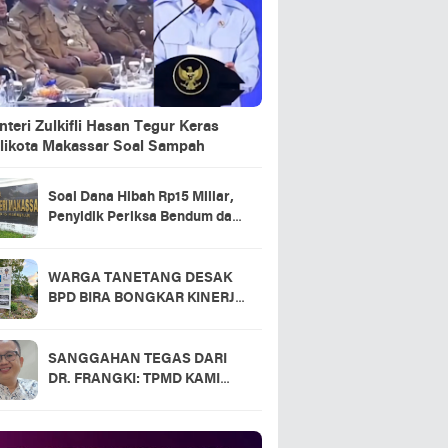
teri Zulkifli Hasan Tegur Keras
likota Makassar Soal Sampah
Soal Dana Hibah Rp15 Miliar,
Penyidik Periksa Bendum dan
Kasek KONI Makassar
WARGA TANETANG DESAK
BPD BIRA BONGKAR KINERJA
KADES: MANA BUKTI
TRANSPARANSI DANA
DESA?
SANGGAHAN TEGAS DARI
DR. FRANGKI: TPMD KAMI
SUDAH MEMENUHI SEMUA
KETENTUAN