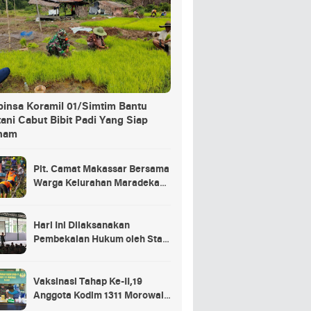
binsa Koramil 01/Simtim Bantu
ani Cabut Bibit Padi Yang Siap
nam
Plt. Camat Makassar Bersama
Warga Kelurahan Maradekaya
Lakukan Pembersihan Kanal
Hari Ini Dilaksanakan
Pembekalan Hukum oleh Staf
Hukum Divif 2 Kostrad Kepada
Para Prajurit Baru Divif 2
Kostrad
Vaksinasi Tahap Ke-II,19
Anggota Kodim 1311 Morowali
Tidak di Vaksin