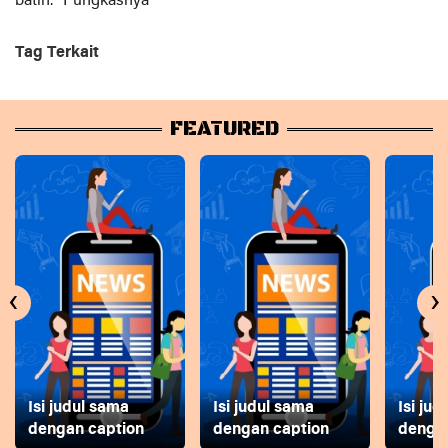
batin.” Pungkasnya
Tag Terkait
FEATURED
‹
›
Isi judul sama
Isi judul sama
Isi ju
dengan caption
dengan caption
dengan