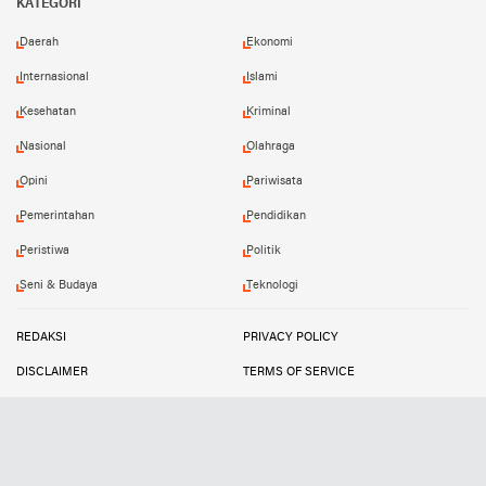
KATEGORI
Daerah
Ekonomi
Internasional
Islami
Kesehatan
Kriminal
Nasional
Olahraga
Opini
Pariwisata
Pemerintahan
Pendidikan
Peristiwa
Politik
Seni & Budaya
Teknologi
REDAKSI
PRIVACY POLICY
DISCLAIMER
TERMS OF SERVICE
MEDIA SIBER
INFO IKLAN
Copyright ©
2026
SUARATIPIKOR