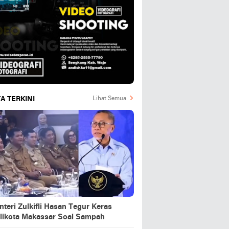
A TERKINI
Lihat Semua
teri Zulkifli Hasan Tegur Keras
likota Makassar Soal Sampah