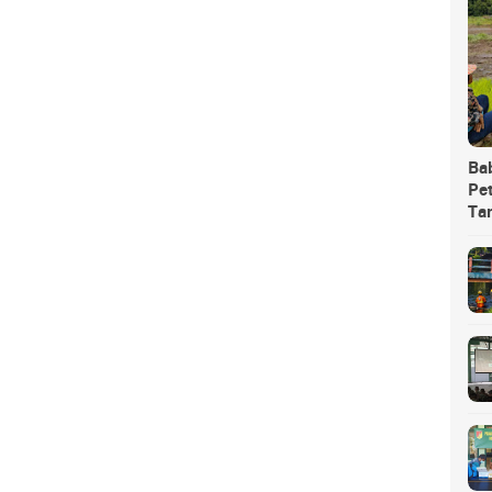
Ba
Pet
Ta