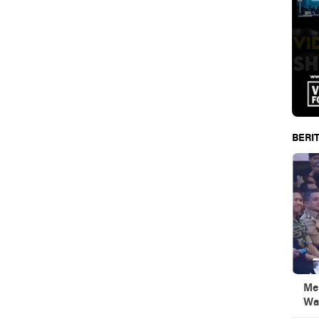
BERIT
Men
Wa