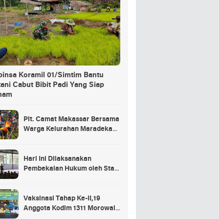
binsa Koramil 01/Simtim Bantu
ani Cabut Bibit Padi Yang Siap
nam
Plt. Camat Makassar Bersama
Warga Kelurahan Maradekaya
Lakukan Pembersihan Kanal
Hari Ini Dilaksanakan
Pembekalan Hukum oleh Staf
Hukum Divif 2 Kostrad Kepada
Para Prajurit Baru Divif 2
Kostrad
Vaksinasi Tahap Ke-II,19
Anggota Kodim 1311 Morowali
Tidak di Vaksin