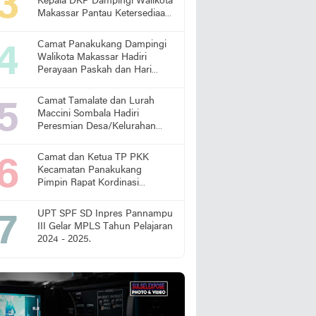
Kepala DKP Dampingi Walikota
Makassar Pantau Ketersediaan
Pangan di Pasar
Camat Panakukang Dampingi
Walikota Makassar Hadiri
Perayaan Paskah dan Hari
Lansia Nasional
Camat Tamalate dan Lurah
Maccini Sombala Hadiri
Peresmian Desa/Kelurahan
Sadar Hukum
Camat dan Ketua TP PKK
Kecamatan Panakukang
Pimpin Rapat Kordinasi
Percepatan Penanganan
Stunting
UPT SPF SD Inpres Pannampu
III Gelar MPLS Tahun Pelajaran
2024 - 2025.