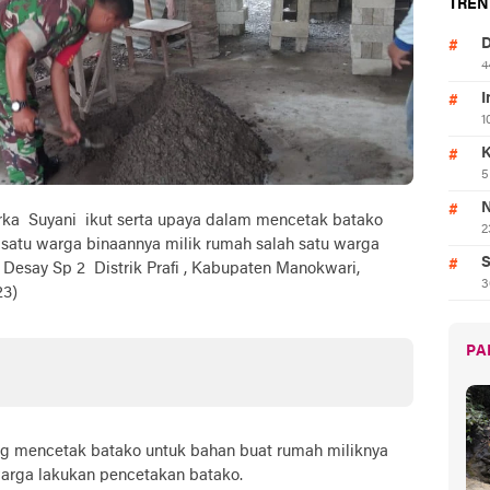
TREN
D
4
I
1
K
5
N
ka Suyani ikut serta upaya dalam mencetak batako
2
satu warga binaannya milik rumah salah satu warga
S
Desay Sp 2 Distrik Prafi , Kabupaten Manokwari,
3
23)
PA
ng mencetak batako untuk bahan buat rumah miliknya
arga lakukan pencetakan batako.