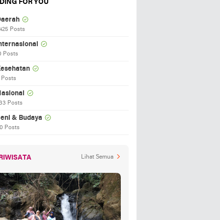
DING FOR YOU
aerah
425 Posts
nternasional
0 Posts
esehatan
 Posts
asional
33 Posts
eni & Budaya
0 Posts
RIWISATA
Lihat Semua