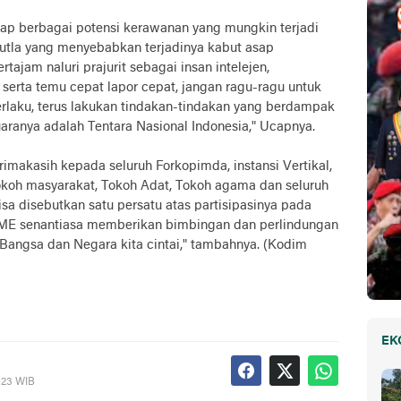
ap berbagai potensi kerawanan yang mungkin terjadi
hutla yang menyebabkan terjadinya kabut asap
ajam naluri prajurit sebagai insan intelejen,
i serta temu cepat lapor cepat, jangan ragu-ragu untuk
erlaku, terus lakukan tindakan-tindakan yang berdampak
aranya adalah Tentara Nasional Indonesia," Ucapnya.
imakasih kepada seluruh Forkopimda, instansi Vertikal,
okoh masyarakat, Tokoh Adat, Tokoh agama dan seluruh
a disebutkan satu persatu atas partisipasinya pada
ME senantiasa memberikan bimbingan dan perlindungan
angsa dan Negara kita cintai," tambahnya. (Kodim
EK
023 WIB