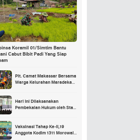
binsa Koramil 01/Simtim Bantu
ani Cabut Bibit Padi Yang Siap
nam
Plt. Camat Makassar Bersama
Warga Kelurahan Maradekaya
Lakukan Pembersihan Kanal
Hari Ini Dilaksanakan
Pembekalan Hukum oleh Staf
Hukum Divif 2 Kostrad Kepada
Para Prajurit Baru Divif 2
Kostrad
Vaksinasi Tahap Ke-II,19
Anggota Kodim 1311 Morowali
Tidak di Vaksin