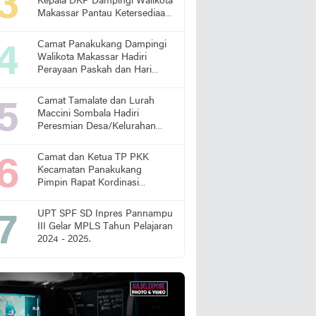
Kepala DKP Dampingi Walikota
Makassar Pantau Ketersediaan
Pangan di Pasar
Camat Panakukang Dampingi
Walikota Makassar Hadiri
Perayaan Paskah dan Hari
Lansia Nasional
Camat Tamalate dan Lurah
Maccini Sombala Hadiri
Peresmian Desa/Kelurahan
Sadar Hukum
Camat dan Ketua TP PKK
Kecamatan Panakukang
Pimpin Rapat Kordinasi
Percepatan Penanganan
Stunting
UPT SPF SD Inpres Pannampu
III Gelar MPLS Tahun Pelajaran
2024 - 2025.