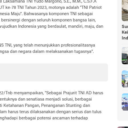
Laksamana TNI Yudo Margono, S.E., M.M., C.S.F.A
UT ke-78 TNI Tahun 2023, motonya adalah "TNI Patriot
nesia Maju". Bahwasanya komponen TNI sebagai
 bersinergi dengan seluruh komponen bangsa lain,
udkan Indonesia yang berdaulat, mandiri, maju, dan
Sump
Ke
In
NS TNI, yang telah menunjukkan profesionalitasnya
bangsa dan negara dalam melaksanakan tugasnya".
2/Tnb menyampaikan, "Sebagai Prajurit TNI AD harus
entuknya dan senatiasa menjadi solusi, berbagai
ti Ketahanan Pangan, Penanganan Stunting dan
m harus terus dilaksanakan dengan serius dan tulus
nghadapi berbagai potensi ancaman terhadap