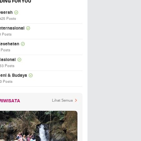
DING FOR YOU
aerah
425 Posts
nternasional
0 Posts
esehatan
 Posts
asional
33 Posts
eni & Budaya
0 Posts
RIWISATA
Lihat Semua