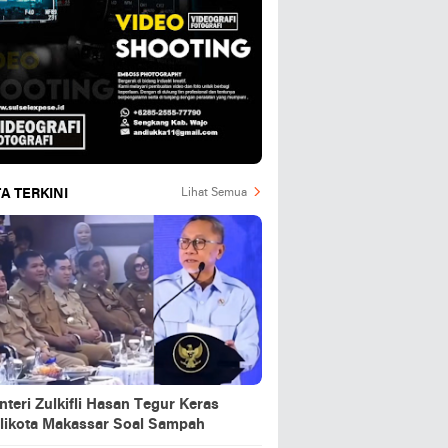
A TERKINI
Lihat Semua
teri Zulkifli Hasan Tegur Keras
likota Makassar Soal Sampah