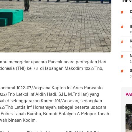
TREN
D
4
I
1
K
5
N
bu menggelar upacara Puncak acara peringatan Hari
2
ndonesia (TNI) ke-78 di lapangan Makodim 1022/Tnb,
S
3
Danramil 1022-07/Angsana Kapten Inf Aries Purwanto
Tnb Letkol Inf Aldin Hadi, S.H., M.Tr (Han) yang
PA
sah diselenggarakan Korem 101/Antasari, sedangkan
/Tnb Letda Inf Horeansyah, sebagai peserta upacara
d Polres Tanah Bumbu, Brimob Batalyon A Pelopor Tanah
wah binaan Kodim.