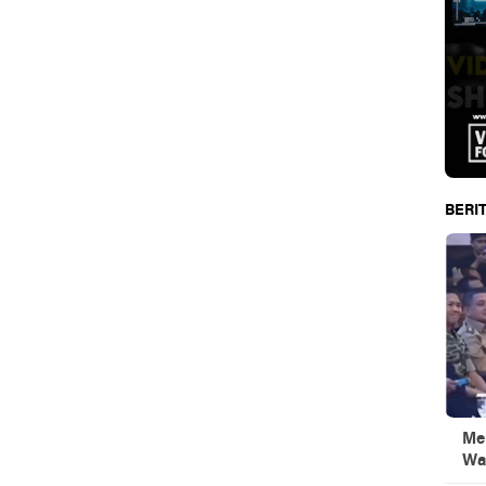
BERIT
Men
Wa