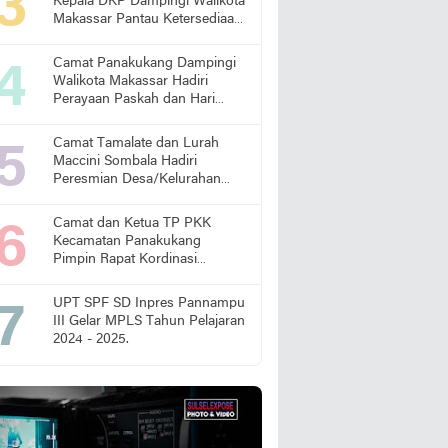
Kepala DKP Dampingi Walikota
Makassar Pantau Ketersediaan
Pangan di Pasar
Camat Panakukang Dampingi
Walikota Makassar Hadiri
Perayaan Paskah dan Hari
Lansia Nasional
Camat Tamalate dan Lurah
Maccini Sombala Hadiri
Peresmian Desa/Kelurahan
Sadar Hukum
Camat dan Ketua TP PKK
Kecamatan Panakukang
Pimpin Rapat Kordinasi
Percepatan Penanganan
Stunting
UPT SPF SD Inpres Pannampu
III Gelar MPLS Tahun Pelajaran
2024 - 2025.