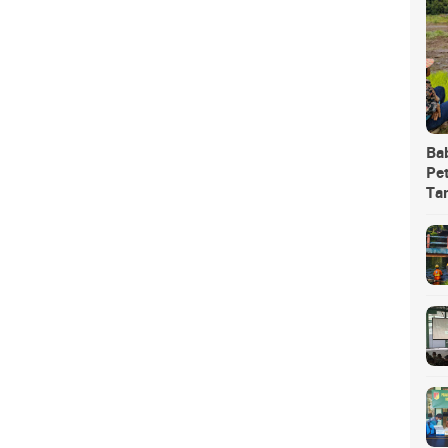
Ba
Pet
Ta