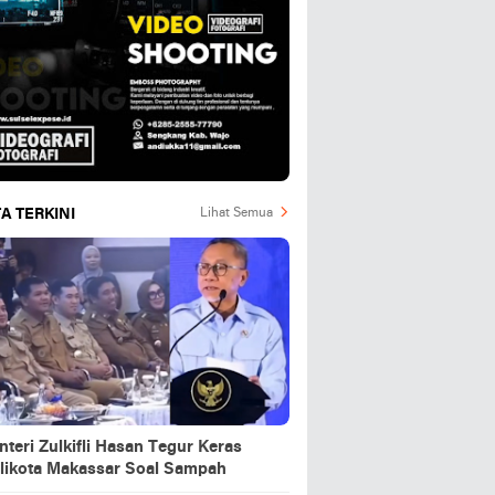
A TERKINI
Lihat Semua
teri Zulkifli Hasan Tegur Keras
likota Makassar Soal Sampah