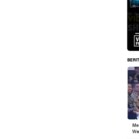
BERIT
Men
Wa