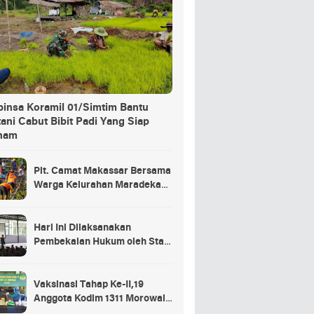
binsa Koramil 01/Simtim Bantu
ani Cabut Bibit Padi Yang Siap
nam
Plt. Camat Makassar Bersama
Warga Kelurahan Maradekaya
Lakukan Pembersihan Kanal
Hari Ini Dilaksanakan
Pembekalan Hukum oleh Staf
Hukum Divif 2 Kostrad Kepada
Para Prajurit Baru Divif 2
Kostrad
Vaksinasi Tahap Ke-II,19
Anggota Kodim 1311 Morowali
Tidak di Vaksin