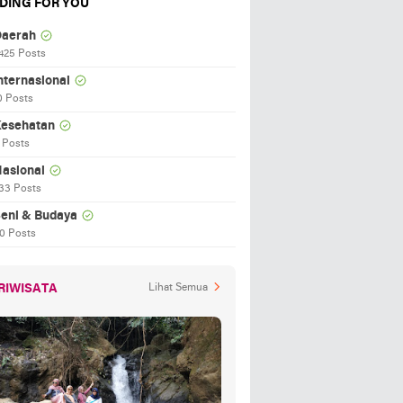
DING FOR YOU
aerah
425 Posts
nternasional
0 Posts
esehatan
 Posts
asional
33 Posts
eni & Budaya
0 Posts
RIWISATA
Lihat Semua