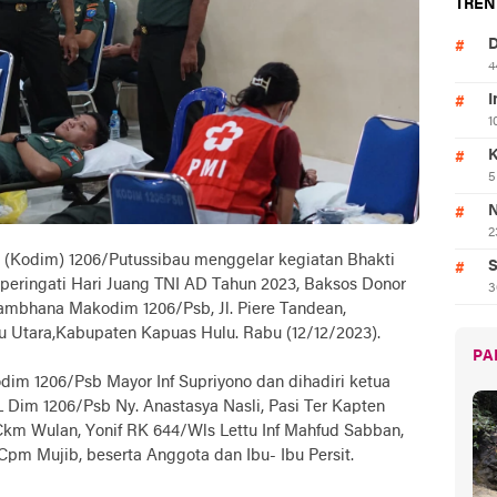
TREN
D
4
I
1
K
5
N
2
r (Kodim) 1206/Putussibau menggelar kegiatan Bhakti
S
eringati Hari Juang TNI AD Tahun 2023, Baksos Donor
3
lambhana Makodim 1206/Psb, Jl. Piere Tandean,
u Utara,Kabupaten Kapuas Hulu. Rabu (12/12/2023).
PA
odim 1206/Psb Mayor Inf Supriyono dan dihadiri ketua
L Dim 1206/Psb Ny. Anastasya Nasli, Pasi Ter Kapten
 Ckm Wulan, Yonif RK 644/Wls Lettu Inf Mahfud Sabban,
pm Mujib, beserta Anggota dan Ibu- Ibu Persit.