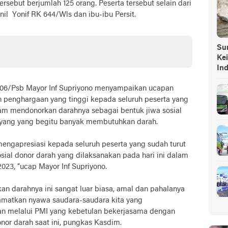
rsebut berjumlah 125 orang. Peserta tersebut selain dari
onil Yonif RK 644/Wls dan ibu-ibu Persit.
Sump
Ke
In
06/Psb Mayor Inf Supriyono menyampaikan ucapan
n penghargaan yang tinggi kepada seluruh peserta yang
am mendonorkan darahnya sebagai bentuk jiwa sosial
yang yang begitu banyak membutuhkan darah.
ngapresiasi kepada seluruh peserta yang sudah turut
sial donor darah yang dilaksanakan pada hari ini dalam
2023, “ucap Mayor Inf Supriyono.
 darahnya ini sangat luar biasa, amal dan pahalanya
lamatkan nyawa saudara-saudara kita yang
kan melalui PMI yang kebetulan bekerjasama dengan
or darah saat ini, pungkas Kasdim.