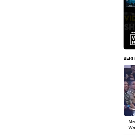
BERIT
Men
Wa