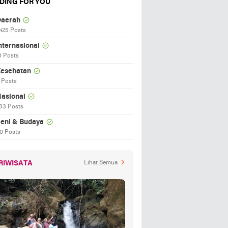
DING FOR YOU
aerah
425 Posts
nternasional
0 Posts
esehatan
 Posts
asional
33 Posts
eni & Budaya
0 Posts
RIWISATA
Lihat Semua