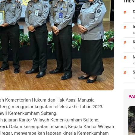
TREN
D
4
I
1
K
5
N
2
S
3
PA
ayah Kementerian Hukum dan Hak Asasi Manusia
ng) menggelar kegiatan refleksi akhir tahun 2023.
Kanwil Kemenkumham Sulteng.
luruh jajaran Kantor Wilayah Kemenkumham Sulteng,
tker). Dalam kesempatan tersebut, Kepala Kantor Wilayah
regar, menyampaikan laporan kinerja Kemenkumham