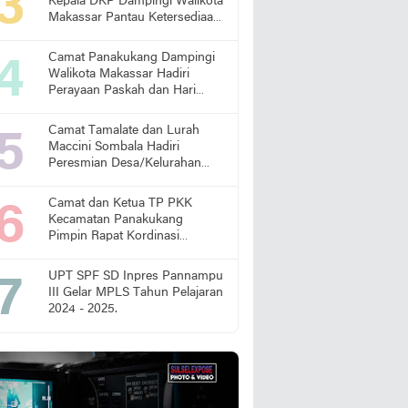
Kepala DKP Dampingi Walikota
Makassar Pantau Ketersediaan
Pangan di Pasar
Camat Panakukang Dampingi
Walikota Makassar Hadiri
Perayaan Paskah dan Hari
Lansia Nasional
Camat Tamalate dan Lurah
Maccini Sombala Hadiri
Peresmian Desa/Kelurahan
Sadar Hukum
Camat dan Ketua TP PKK
Kecamatan Panakukang
Pimpin Rapat Kordinasi
Percepatan Penanganan
Stunting
UPT SPF SD Inpres Pannampu
III Gelar MPLS Tahun Pelajaran
2024 - 2025.