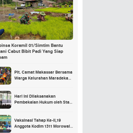
binsa Koramil 01/Simtim Bantu
ani Cabut Bibit Padi Yang Siap
nam
Plt. Camat Makassar Bersama
Warga Kelurahan Maradekaya
Lakukan Pembersihan Kanal
Hari Ini Dilaksanakan
Pembekalan Hukum oleh Staf
Hukum Divif 2 Kostrad Kepada
Para Prajurit Baru Divif 2
Kostrad
Vaksinasi Tahap Ke-II,19
Anggota Kodim 1311 Morowali
Tidak di Vaksin