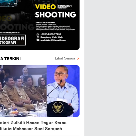
A TERKINI
Lihat Semua
teri Zulkifli Hasan Tegur Keras
likota Makassar Soal Sampah