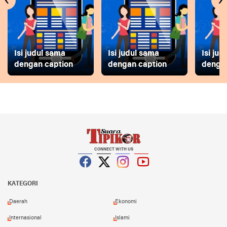
‹
›
Isi judul sama
Isi judul sama
Isi ju
dengan caption
dengan caption
dengan
CONNECT WITH US
Facebook
Twitter
Instagram
YouTube
KATEGORI
Daerah
Ekonomi
Internasional
Islami