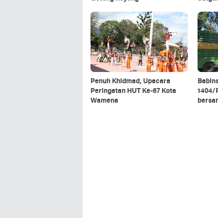
5/Panc
Rescu
Penuh Khidmad, Upacara
Babin
Peringatan HUT Ke-67 Kota
1404/P
Wamena
bersa
rantin