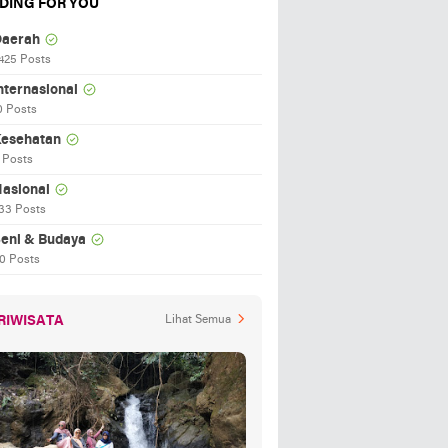
DING FOR YOU
aerah
425 Posts
nternasional
0 Posts
esehatan
 Posts
asional
33 Posts
eni & Budaya
0 Posts
RIWISATA
Lihat Semua