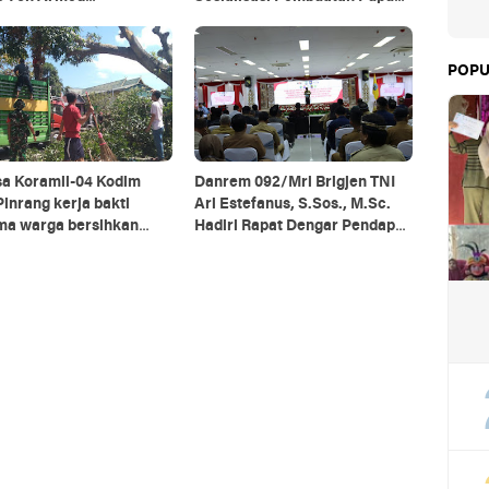
agiri Bersama Vertikal
Organik
e Dan PT MA/BDRMS
POPU
sa Koramil-04 Kodim
Danrem 092/Mrl Brigjen TNI
inrang kerja bakti
Ari Estefanus, S.Sos., M.Sc.
ma warga bersihkan
Hadiri Rapat Dengar Pendapat
g pohon di pinggir jalan
Kepala Daerah Se-Provinsi
Kalimantan Utara