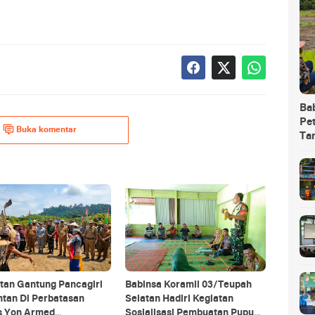
Ba
Pet
Buka komentar
Ta
tan Gantung Pancagiri
Babinsa Koramil 03/Teupah
ntan Di Perbatasan
Selatan Hadiri Kegiatan
s Yon Armed
Sosialisasi Pembuatan Pupuk