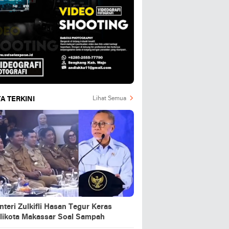
A TERKINI
Lihat Semua
teri Zulkifli Hasan Tegur Keras
likota Makassar Soal Sampah