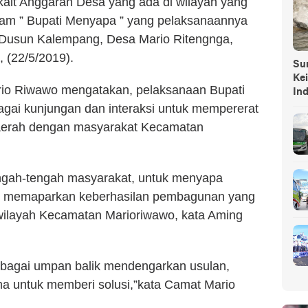
ait Anggaran Desa yang ada di wilayah yang
gram ” Bupati Menyapa ” yang pelaksanaannya
E Dusun Kalempang, Desa Mario Ritengnga,
 (22/5/2019).
Sump
Ke
io Riwawo mengatakan, pelaksanaan Bupati
In
bagai kunjungan dan interaksi untuk mempererat
daerah dengan masyarakat Kecamatan
engah-tengah masyarakat, untuk menyapa
gus memaparkan keberhasilan pembagunan yang
 wilayah Kecamatan Marioriwawo, kata Aming
sebagai umpan balik mendengarkan usulan,
ma untuk memberi solusi,”kata Camat Mario