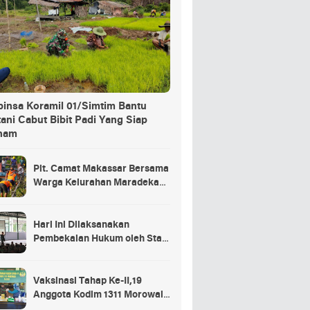
binsa Koramil 01/Simtim Bantu
ani Cabut Bibit Padi Yang Siap
nam
Plt. Camat Makassar Bersama
Warga Kelurahan Maradekaya
Lakukan Pembersihan Kanal
Hari Ini Dilaksanakan
Pembekalan Hukum oleh Staf
Hukum Divif 2 Kostrad Kepada
Para Prajurit Baru Divif 2
Kostrad
Vaksinasi Tahap Ke-II,19
Anggota Kodim 1311 Morowali
Tidak di Vaksin