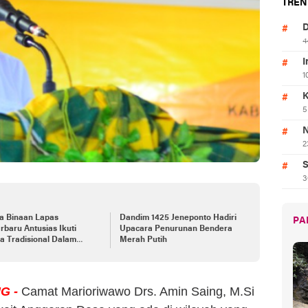
TREN
D
4
I
1
K
5
N
2
S
3
a Binaan Lapas
Dandim 1425 Jeneponto Hadiri
PA
rbaru Antusias Ikuti
Upacara Penurunan Bendera
a Tradisional Dalam
Merah Putih
ka HUT RI Ke-78 dan Hari
r Kemenkumham Ke-78
G -
Camat Marioriwawo Drs. Amin Saing, M.Si