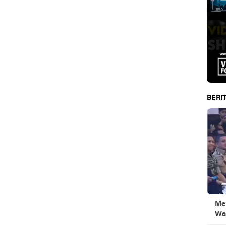
BERIT
Men
Wa