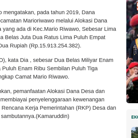
wo mengatakan, pada tahun 2019, Dana
amatan Marioriwawo melalui Alokasi Dana
a yang ada di Kec.Mario Riwawo, Sebesar Lima
iga Belas Juta Dua Ratus Lima Puluh Empat
Dua Rupiah (Rp.15.913.254.382).
, kata Dia , sebesar Dua Belas Miliyar Enam
a Puluh Enam Ribu Sembilan Puluh Tiga
ungkap Camat Mario Riwawo.
an, pemanfaatan Alokasi Dana Desa dan
k membiayai penyelenggaraan kewenangan
m Rencana Kerja Pemerintahan (RKP) Desa dan
 sambutannya.(Kamaruddin)
EK