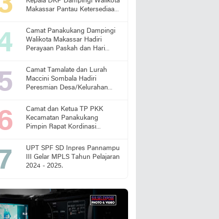
Kepala DKP Dampingi Walikota
Makassar Pantau Ketersediaan
Pangan di Pasar
Camat Panakukang Dampingi
Walikota Makassar Hadiri
Perayaan Paskah dan Hari
Lansia Nasional
Camat Tamalate dan Lurah
Maccini Sombala Hadiri
Peresmian Desa/Kelurahan
Sadar Hukum
Camat dan Ketua TP PKK
Kecamatan Panakukang
Pimpin Rapat Kordinasi
Percepatan Penanganan
Stunting
UPT SPF SD Inpres Pannampu
III Gelar MPLS Tahun Pelajaran
2024 - 2025.