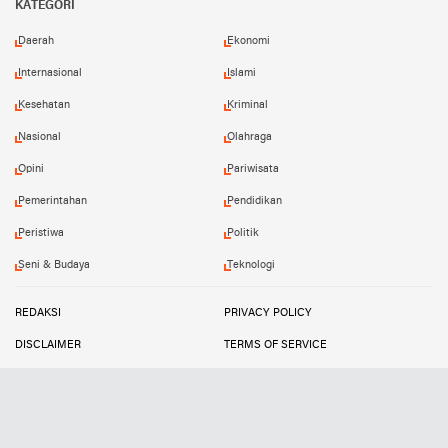
KATEGORI
Daerah
Ekonomi
Internasional
Islami
Kesehatan
Kriminal
Nasional
Olahraga
Opini
Pariwisata
Pemerintahan
Pendidikan
Peristiwa
Politik
Seni & Budaya
Teknologi
REDAKSI
PRIVACY POLICY
DISCLAIMER
TERMS OF SERVICE
MEDIA SIBER
INFO IKLAN
Copyright ©
2026
SUARATIPIKOR