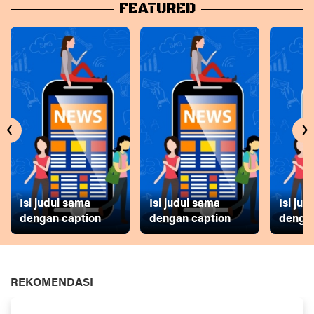
FEATURED
‹
›
Isi judul sama
Isi judul sama
Isi ju
dengan caption
dengan caption
dengan
REKOMENDASI