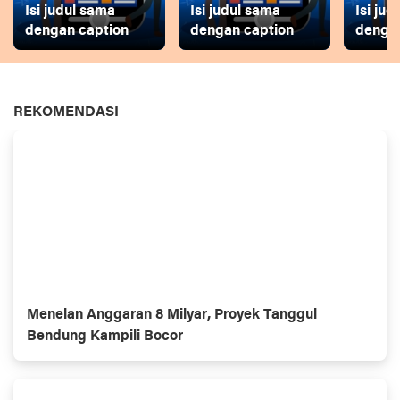
Isi judul sama
Isi judul sama
Isi ju
dengan caption
dengan caption
dengan
REKOMENDASI
Menelan Anggaran 8 Milyar, Proyek Tanggul
Bendung Kampili Bocor