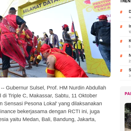
TREN
D
4
I
1
K
5
N
2
S
3
-- Gubernur Sulsel, Prof. HM Nurdin Abdullah
PA
 di Triple C, Makassar, Sabtu, 11 Oktober
n Sensasi Pesona Lokal' yang dilaksanakan
inance bekerjasama dengan RCTI ini, juga
nesia yaitu Medan, Bali, Bandung, Jakarta,