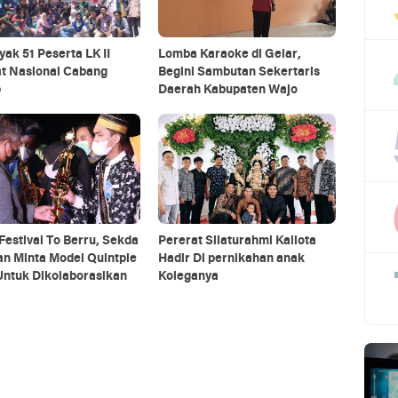
ak 51 Peserta LK II
Lomba Karaoke di Gelar,
at Nasional Cabang
Begini Sambutan Sekertaris
p
Daerah Kabupaten Wajo
Festival To Berru, Sekda
Pererat Silaturahmi Kallota
n Minta Model Quintple
Hadir Di pernikahan anak
Untuk Dikolaborasikan
Koleganya