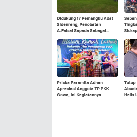
Didukung 17 Pemangku Adat
Sebany
Sidenreng, Penobatan
Tingk
A.Faisal Sapada Sebagai
Sidra
Addatuang ke-25 Siap Digelar
Priska Paramita Adnan
Tutup 
Apresiasi Anggota TP PKK
Abusta
Gowa, Ini Kegiatannya
Helix 