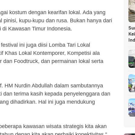
gai kostum dengan kearifan lokal. Ada yang
pinisi, kupu-kupu dan rusa. Bukan hanya dari
nsi di Kawasan Timur Indonesia.
Sump
Ke
In
stival ini juga diisi Lomba Tari Lokal
f Khas Lokal Kontemporer, Kompetisi ala
r dan Foodtruck, dan permainan lokal serta
of. HM Nurdin Abdullah dalam sambutannya
 dan terima kasih kepada penyelenggara dan
yang dihadirkan. Hal ini juga mendukung
 beberapa kawasan wisata strategis kita akan
 tahun depan kita akan perbaiki konektivitas,"