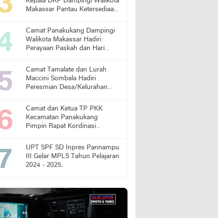
Kepala DKP Dampingi Walikota
Makassar Pantau Ketersediaan
Pangan di Pasar
Camat Panakukang Dampingi
Walikota Makassar Hadiri
Perayaan Paskah dan Hari
Lansia Nasional
Camat Tamalate dan Lurah
Maccini Sombala Hadiri
Peresmian Desa/Kelurahan
Sadar Hukum
Camat dan Ketua TP PKK
Kecamatan Panakukang
Pimpin Rapat Kordinasi
Percepatan Penanganan
Stunting
UPT SPF SD Inpres Pannampu
III Gelar MPLS Tahun Pelajaran
2024 - 2025.