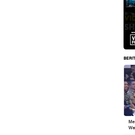
BERIT
Men
Wa