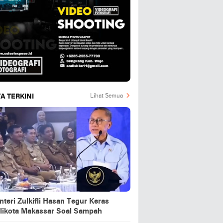
A TERKINI
Lihat Semua
teri Zulkifli Hasan Tegur Keras
likota Makassar Soal Sampah