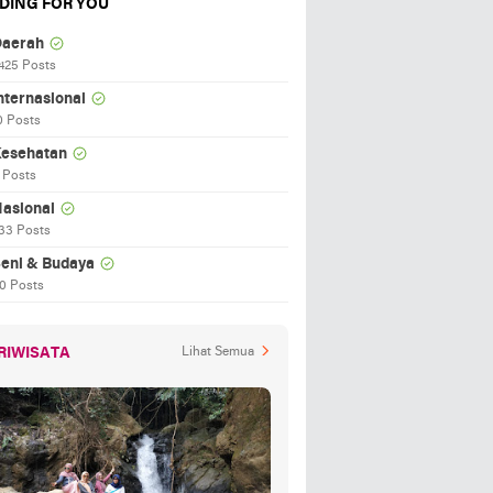
DING FOR YOU
aerah
425 Posts
nternasional
0 Posts
esehatan
 Posts
asional
33 Posts
eni & Budaya
0 Posts
RIWISATA
Lihat Semua