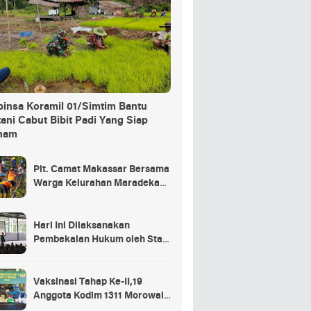
binsa Koramil 01/Simtim Bantu
ani Cabut Bibit Padi Yang Siap
nam
Plt. Camat Makassar Bersama
Warga Kelurahan Maradekaya
Lakukan Pembersihan Kanal
Hari Ini Dilaksanakan
Pembekalan Hukum oleh Staf
Hukum Divif 2 Kostrad Kepada
Para Prajurit Baru Divif 2
Kostrad
Vaksinasi Tahap Ke-II,19
Anggota Kodim 1311 Morowali
Tidak di Vaksin