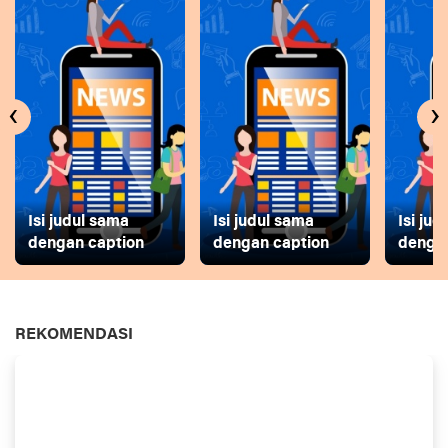
‹
›
Isi judul sama
Isi judul sama
Isi ju
dengan caption
dengan caption
dengan
REKOMENDASI