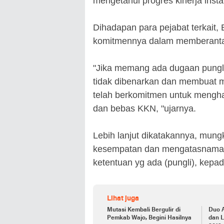
mengetahui progres kinerja instan
Dihadapan para pejabat terkai
komitmennya dalam memberantas
"Jika memang ada dugaan pungli 
tidak dibenarkan dan membuat m
telah berkomitmen untuk mengha
dan bebas KKN, "ujarnya.
Lebih lanjut dikatakannya, mu
kesempatan dan mengatasnamaka
ketentuan yg ada (pungli), kepa
Lihat juga
Mutasi Kembali Bergulir di
Duo 
Pemkab Wajo, Begini Hasilnya
dan 