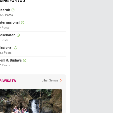
DING FOR YOU
aerah
425 Posts
nternasional
0 Posts
esehatan
 Posts
asional
33 Posts
eni & Budaya
0 Posts
RIWISATA
Lihat Semua