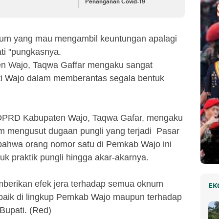
Penanganan Covid-19
knum yang mau mengambil keuntungan apalagi
i "pungkasnya.
en Wajo, Taqwa Gaffar mengaku sangat
i Wajo dalam memberantas segala bentuk
I DPRD Kabupaten Wajo, Taqwa Gafar, mengaku
m mengusut dugaan pungli yang terjadi Pasar
bahwa orang nomor satu di Pemkab Wajo ini
 praktik pungli hingga akar-akarnya.
mberikan efek jera terhadap semua oknum
EK
 baik di lingkup Pemkab Wajo maupun terhadap
upati. (Red)