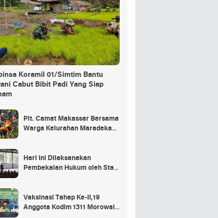
binsa Koramil 01/Simtim Bantu
ani Cabut Bibit Padi Yang Siap
nam
Plt. Camat Makassar Bersama
Warga Kelurahan Maradekaya
Lakukan Pembersihan Kanal
Hari Ini Dilaksanakan
Pembekalan Hukum oleh Staf
Hukum Divif 2 Kostrad Kepada
Para Prajurit Baru Divif 2
Kostrad
Vaksinasi Tahap Ke-II,19
Anggota Kodim 1311 Morowali
Tidak di Vaksin