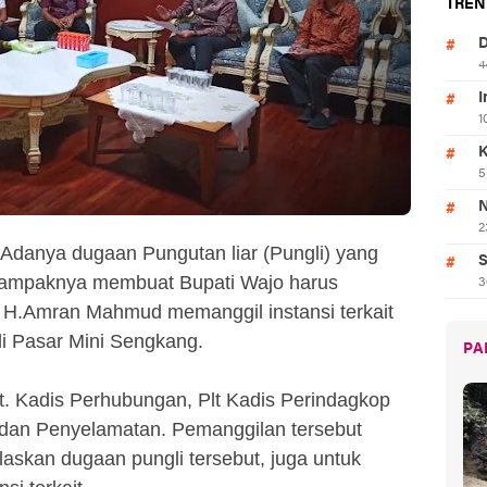
TREN
D
4
I
1
K
5
N
2
 Adanya dugaan Pungutan liar (Pungli) yang
S
 nampaknya membuat Bupati Wajo harus
3
0 H.Amran Mahmud memanggil instansi terkait
i Pasar Mini Sengkang.
PA
t. Kadis Perhubungan, Plt Kadis Perindagkop
dan Penyelamatan. Pemanggilan tersebut
askan dugaan pungli tersebut, juga untuk