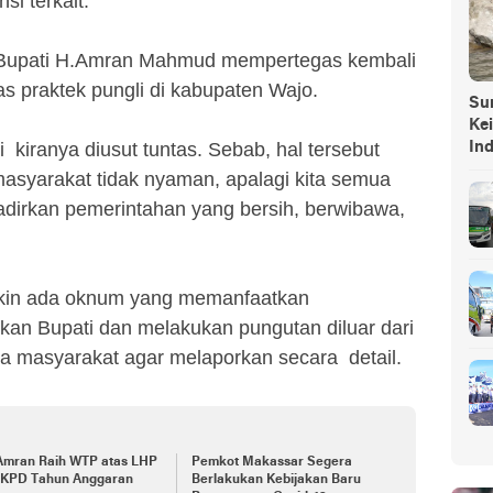
si terkait.
t, Bupati H.Amran Mahmud mempertegas kembali
 praktek pungli di kabupaten Wajo.
Sump
Ke
kiranya diusut tuntas. Sebab, hal tersebut
In
asyarakat tidak nyaman, apalagi kita semua
dirkan pemerintahan yang bersih, berwibawa,
ngkin ada oknum yang memanfaatkan
n Bupati dan melakukan pungutan diluar dari
da masyarakat agar melaporkan secara detail.
Amran Raih WTP atas LHP
Pemkot Makassar Segera
LKPD Tahun Anggaran
Berlakukan Kebijakan Baru