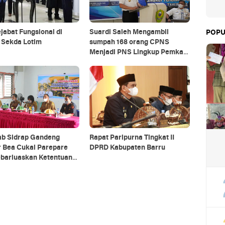
jabat Fungsional di
Suardi Saleh Mengambil
POPU
 Sekda Lotim
sumpah 168 orang CPNS
Menjadi PNS Lingkup Pemkab
Barru
b Sidrap Gandeng
Rapat Paripurna Tingkat II
r Bea Cukai Parepare
DPRD Kabupaten Barru
barluaskan Ketentuan
 DBH-CHT