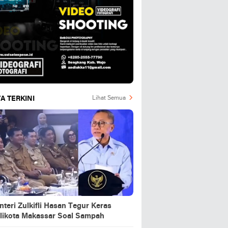
A TERKINI
Lihat Semua
teri Zulkifli Hasan Tegur Keras
likota Makassar Soal Sampah