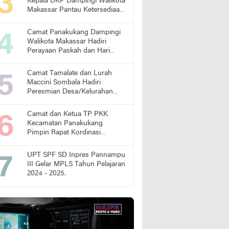
Kepala DKP Dampingi Walikota
Makassar Pantau Ketersediaan
Pangan di Pasar
Camat Panakukang Dampingi
Walikota Makassar Hadiri
Perayaan Paskah dan Hari
Lansia Nasional
Camat Tamalate dan Lurah
Maccini Sombala Hadiri
Peresmian Desa/Kelurahan
Sadar Hukum
Camat dan Ketua TP PKK
Kecamatan Panakukang
Pimpin Rapat Kordinasi
Percepatan Penanganan
Stunting
UPT SPF SD Inpres Pannampu
III Gelar MPLS Tahun Pelajaran
2024 - 2025.