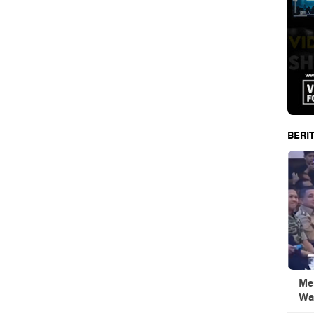
BERIT
Men
Wa