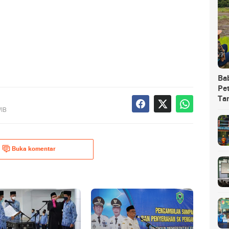
Ba
Pet
Ta
WIB
Buka komentar