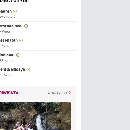
DING FOR YOU
aerah
425 Posts
nternasional
0 Posts
esehatan
 Posts
asional
33 Posts
eni & Budaya
0 Posts
RIWISATA
Lihat Semua