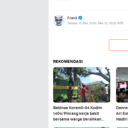
Friend
Selasa, 12 Mei 2020, Mei 12, 2020 WIB
REKOMENDASI
Babinsa Koramil-04 Kodim
Danre
1404/Pinrang kerja bakti
Ari Es
bersama warga bersihkan
Hadir
ranting pohon di pinggir jalan
Kepala