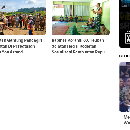
antan Utara
tan Gantung Pancagiri
Babinsa Koramil 03/Teupah
ntan Di Perbatasan
Selatan Hadiri Kegiatan
s Yon Armed
Sosialisasi Pembuatan Pupuk
BERIT
agiri Bersama Vertikal
Organik
e Dan PT MA/BDRMS
Men
Wa