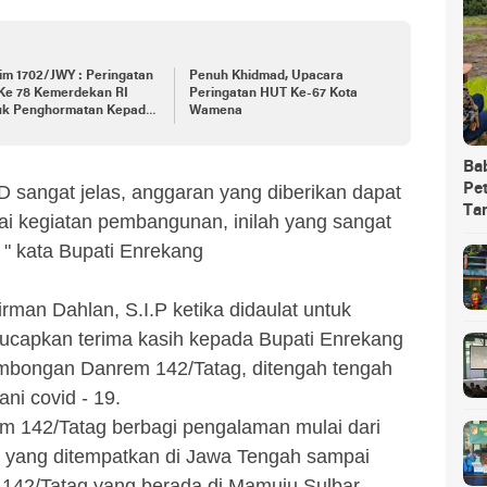
im 1702/JWY : Peringatan
Penuh Khidmad, Upacara
Ke 78 Kemerdekan RI
Peringatan HUT Ke-67 Kota
uk Penghormatan Kepada
Wamena
 Pejuang
Ba
Pet
 sangat jelas, anggaran yang diberikan dapat
Ta
i kegiatan pembangunan, inilah yang sangat
" kata Bupati Enrekang
rman Dahlan, S.I.P ketika didaulat untuk
capkan terima kasih kepada Bupati Enrekang
mbongan Danrem 142/Tatag, ditengah tengah
ni covid - 19.
m 142/Tatag berbagi pengalaman mulai dari
 yang ditempatkan di Jawa Tengah sampai
 142/Tatag yang berada di Mamuju Sulbar.