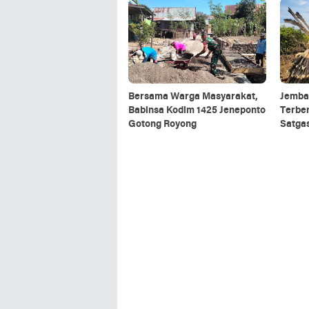
Kalim
Bersama Warga Masyarakat,
Jemba
Babinsa Kodim 1425 Jeneponto
Terbe
Gotong Royong
Satga
5/Panc
Rescu