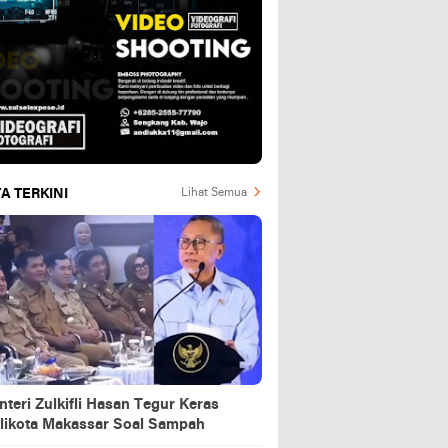
A TERKINI
Lihat Semua
teri Zulkifli Hasan Tegur Keras
likota Makassar Soal Sampah