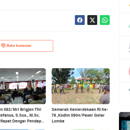
Buka komentar
m 092/Mrl Brigjen TNI
Semarak Kemerdekaan RI Ke-
tefanus, S.Sos., M.Sc.
78 ,Kodim 0904/Paser Gelar
i Rapat Dengar Pendapat
Lomba
 Daerah Se-Provinsi