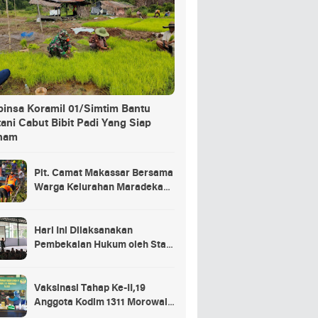
binsa Koramil 01/Simtim Bantu
ani Cabut Bibit Padi Yang Siap
nam
Plt. Camat Makassar Bersama
Warga Kelurahan Maradekaya
Lakukan Pembersihan Kanal
Hari Ini Dilaksanakan
Pembekalan Hukum oleh Staf
Hukum Divif 2 Kostrad Kepada
Para Prajurit Baru Divif 2
Kostrad
Vaksinasi Tahap Ke-II,19
Anggota Kodim 1311 Morowali
Tidak di Vaksin