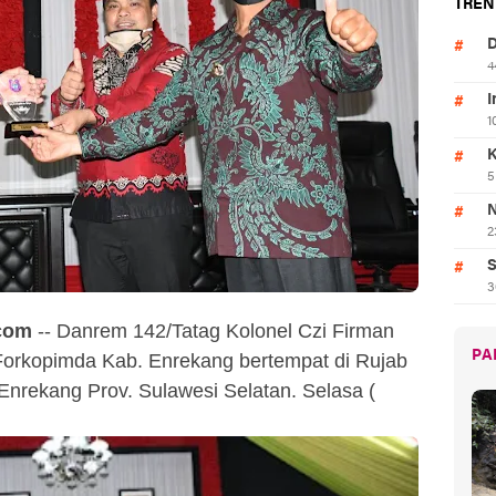
TREN
D
4
I
1
K
5
N
2
S
3
com
-- Danrem 142/Tatag Kolonel Czi Firman
PA
 Forkopimda Kab. Enrekang bertempat di Rujab
Enrekang Prov. Sulawesi Selatan. Selasa (