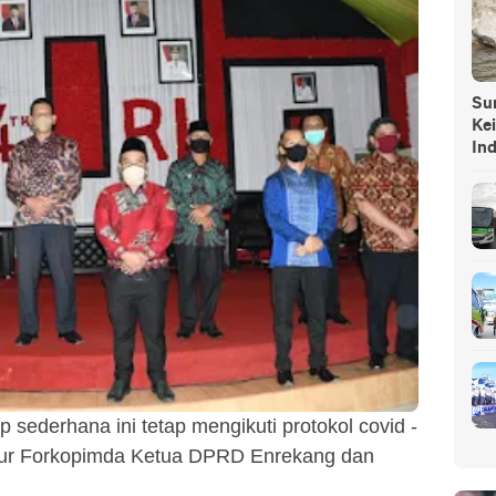
Sump
Ke
In
 sederhana ini tetap mengikuti protokol covid -
nsur Forkopimda Ketua DPRD Enrekang dan