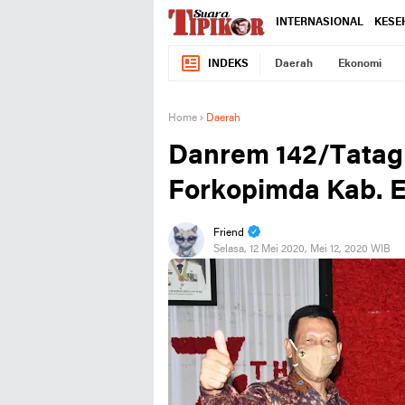
INTERNASIONAL
KESE
INDEKS
Daerah
Ekonomi
Home
›
Daerah
Danrem 142/Tatag
Forkopimda Kab. 
Friend
Selasa, 12 Mei 2020, Mei 12, 2020 WIB