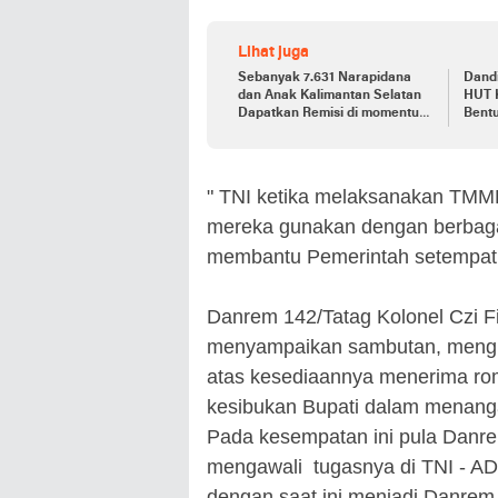
Lihat juga
Sebanyak 7.631 Narapidana
Dand
dan Anak Kalimantan Selatan
HUT 
Dapatkan Remisi di momentum
Bent
Hari Kemerdekaan RI ke-78
Para
" TNI ketika melaksanakan TMMD
mereka gunakan dengan berbaga
membantu Pemerintah setempat 
Danrem 142/Tatag Kolonel Czi Fi
menyampaikan sambutan, mengu
atas kesediaannya menerima ro
kesibukan Bupati dalam menanga
Pada kesempatan ini pula Danre
mengawali tugasnya di TNI - AD
dengan saat ini menjadi Danrem