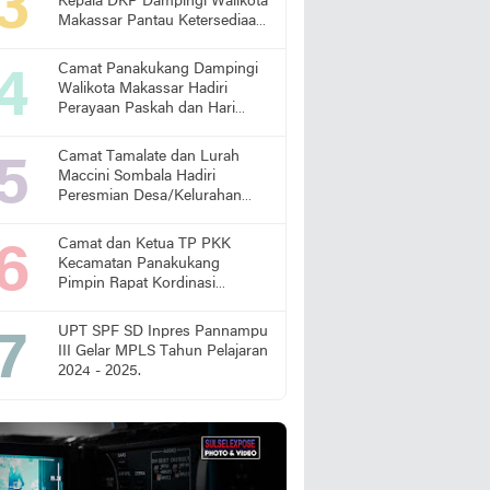
Kepala DKP Dampingi Walikota
Makassar Pantau Ketersediaan
Pangan di Pasar
Camat Panakukang Dampingi
Walikota Makassar Hadiri
Perayaan Paskah dan Hari
Lansia Nasional
Camat Tamalate dan Lurah
Maccini Sombala Hadiri
Peresmian Desa/Kelurahan
Sadar Hukum
Camat dan Ketua TP PKK
Kecamatan Panakukang
Pimpin Rapat Kordinasi
Percepatan Penanganan
Stunting
UPT SPF SD Inpres Pannampu
III Gelar MPLS Tahun Pelajaran
2024 - 2025.