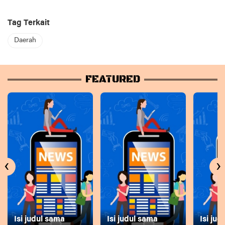
Tag Terkait
Daerah
FEATURED
‹
›
Isi judul sama
Isi judul sama
Isi ju