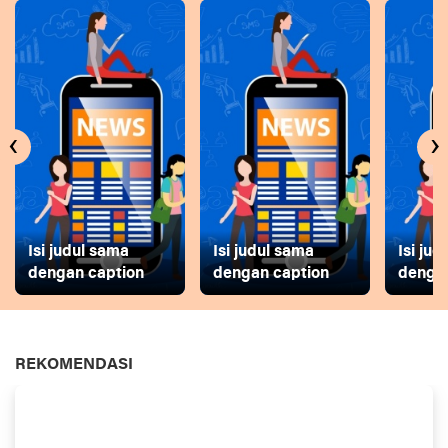
‹
›
Isi judul sama
Isi judul sama
Isi ju
dengan caption
dengan caption
dengan
REKOMENDASI