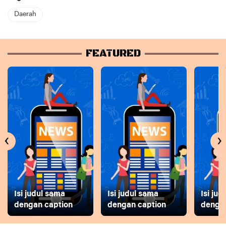
Daerah
FEATURED
‹
›
Isi judul sama
Isi judul sama
Isi ju
dengan caption
dengan caption
dengan