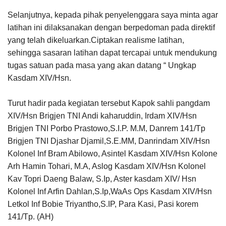
​Selanjutnya, kepada pihak penyelenggara saya minta agar
latihan ini dilaksanakan dengan berpedoman pada direktif
yang telah dikeluarkan.Ciptakan realisme latihan,
sehingga sasaran latihan dapat tercapai untuk mendukung
tugas satuan pada masa yang akan datang “ Ungkap
Kasdam XIV/Hsn.
Turut hadir pada kegiatan tersebut Kapok sahli pangdam
XIV/Hsn Brigjen TNI Andi kaharuddin, Irdam XIV/Hsn
Brigjen TNI Porbo Prastowo,S.I.P. M.M, Danrem 141/Tp
Brigjen TNI Djashar Djamil,S.E.MM, Danrindam XIV/Hsn
Kolonel Inf Bram Abilowo, Asintel Kasdam XIV/Hsn Kolone
Arh Hamin Tohari, M.A, Aslog Kasdam XIV/Hsn Kolonel
Kav Topri Daeng Balaw, S.Ip, Aster kasdam XIV/ Hsn
Kolonel Inf Arfin Dahlan,S.Ip,WaAs Ops Kasdam XIV/Hsn
Letkol Inf Bobie Triyantho,S.IP, Para Kasi, Pasi korem
141/Tp. (AH)