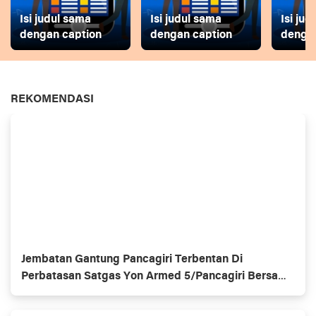
Isi judul sama
Isi judul sama
Isi ju
dengan caption
dengan caption
dengan
REKOMENDASI
Jembatan Gantung Pancagiri Terbentan Di
Perbatasan Satgas Yon Armed 5/Pancagiri Bersama
Vertikal Rescue Dan PT MA/BDRMS