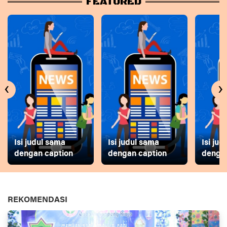
FEATURED
‹
›
Isi judul sama
Isi judul sama
Isi ju
dengan caption
dengan caption
dengan
REKOMENDASI