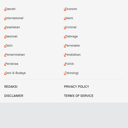
Daerah
Ekonomi
Internasional
Islami
Kesehatan
Kriminal
Nasional
Olahraga
Opini
Pariwisata
Pemerintahan
Pendidikan
Peristiwa
Politik
Seni & Budaya
Teknologi
REDAKSI
PRIVACY POLICY
DISCLAIMER
TERMS OF SERVICE
MEDIA SIBER
INFO IKLAN
Copyright ©
2026
SUARATIPIKOR