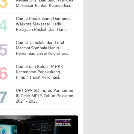
Kepala DKP Dampingi Walikota
Makassar Pantau Ketersediaan
Pangan di Pasar
Camat Panakukang Dampingi
Walikota Makassar Hadiri
Perayaan Paskah dan Hari
Lansia Nasional
Camat Tamalate dan Lurah
Maccini Sombala Hadiri
Peresmian Desa/Kelurahan
Sadar Hukum
Camat dan Ketua TP PKK
Kecamatan Panakukang
Pimpin Rapat Kordinasi
Percepatan Penanganan
Stunting
UPT SPF SD Inpres Pannampu
III Gelar MPLS Tahun Pelajaran
2024 - 2025.