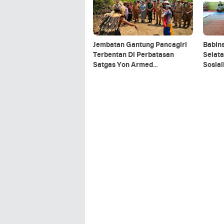
Jembatan Gantung Pancagiri
Babin
Terbentan Di Perbatasan
Selata
Satgas Yon Armed
Sosia
5/Pancagiri Bersama Vertikal
Organ
Rescue Dan PT MA/BDRMS