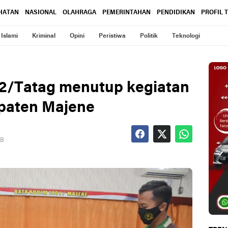
HATAN
NASIONAL
OLAHRAGA
PEMERINTAHAN
PENDIDIKAN
PROFIL 
Islami
Kriminal
Opini
Peristiwa
Politik
Teknologi
142/Tatag menutup kegiatan
paten Majene
IB