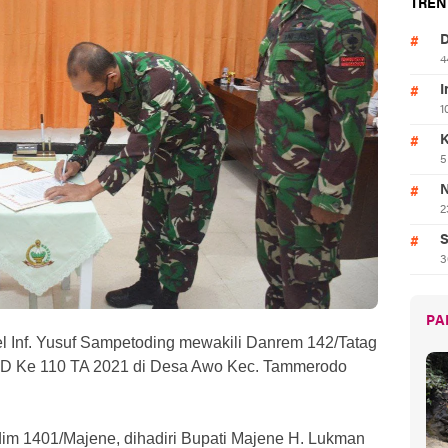
TREN
D
4
I
1
K
5
N
2
S
3
PA
l Inf. Yusuf Sampetoding mewakili Danrem 142/Tatag
MD Ke 110 TA 2021 di Desa Awo Kec. Tammerodo
dim 1401/Majene, dihadiri Bupati Majene H. Lukman