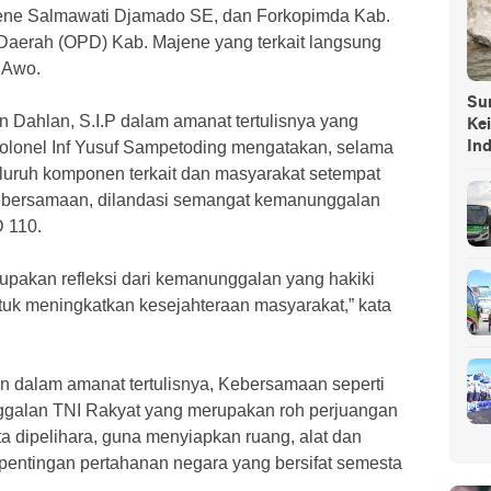
ene Salmawati Djamado SE, dan Forkopimda Kab.
 Daerah (OPD) Kab. Majene yang terkait langsung
 Awo.
Sump
 Dahlan, S.I.P dalam amanat tertulisnya yang
Ke
olonel Inf Yusuf Sampetoding mengatakan, selama
In
seluruh komponen terkait dan masyarakat setempat
kebersamaan, dilandasi semangat kemanunggalan
 110.
pakan refleksi dari kemanunggalan yang hakiki
uk meningkatkan kesejahteraan masyarakat,” kata
 dalam amanat tertulisnya, Kebersamaan seperti
nggalan TNI Rakyat yang merupakan roh perjuangan
a dipelihara, guna menyiapkan ruang, alat dan
epentingan pertahanan negara yang bersifat semesta