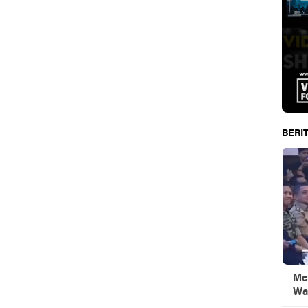
BERIT
Men
Wa