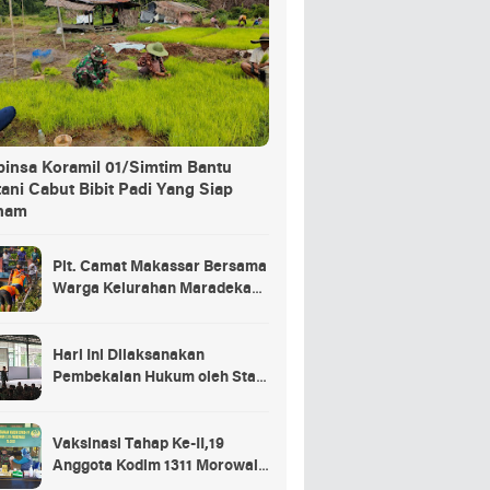
binsa Koramil 01/Simtim Bantu
ani Cabut Bibit Padi Yang Siap
nam
Plt. Camat Makassar Bersama
Warga Kelurahan Maradekaya
Lakukan Pembersihan Kanal
Hari Ini Dilaksanakan
Pembekalan Hukum oleh Staf
Hukum Divif 2 Kostrad Kepada
Para Prajurit Baru Divif 2
Kostrad
Vaksinasi Tahap Ke-II,19
Anggota Kodim 1311 Morowali
Tidak di Vaksin