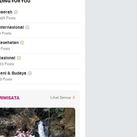
DING FOR YOU
aerah
425 Posts
nternasional
0 Posts
esehatan
 Posts
asional
33 Posts
eni & Budaya
0 Posts
RIWISATA
Lihat Semua