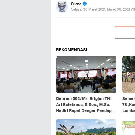
Friend
Selasa, 30 Maret 2021, Maret 30, 2021 W
REKOMENDASI
Danrem 092/Mrl Brigjen TNI
Semar
Ari Estefanus, S.Sos., M.Sc.
78 ,K
Hadiri Rapat Dengar Pendapat
Lomb
Kepala Daerah Se-Provinsi
Kalimantan Utara