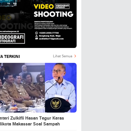
A TERKINI
Lihat Semua
teri Zulkifli Hasan Tegur Keras
likota Makassar Soal Sampah