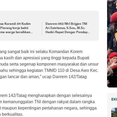
nsa Koramil-04 Kodim
Danrem 092/Mrl Brigjen TNI
Pinrang kerja bakti
Ari Estefanus, S.Sos., M.Sc.
ama warga bersihkan
Hadiri Rapat Dengar Pendapat
ng pohon di pinggir jalan
Kepala Daerah Se-Provinsi
Kalimantan Utara
yang sangat baik ini selaku Komandan Korem
 kasih dan apresiasi yang tinggi kepada Bupati
muda serta segenap komponen masyarakat dan unsur
mbahu sehingga kegiatan TMMD 110 di Desa Awo Kec.
gan lancar dan aman,” ucap Danrem 142/Tatag
anrem 142/Tatag mengharapkan dengan selesainya
EK
kan kemanunggalan TNI dengan rakyat dalam rangka
at maupun kepentingan pertahanan negara, sehingga
 berkualitas.