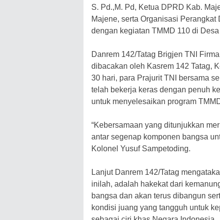
S. Pd.,M. Pd, Ketua DPRD Kab. Maj
Majene, serta Organisasi Perangkat
dengan kegiatan TMMD 110 di Desa
Danrem 142/Tatag Brigjen TNI Firman
dibacakan oleh Kasrem 142 Tatag, K
30 hari, para Prajurit TNI bersama 
telah bekerja keras dengan penuh 
untuk menyelesaikan program TMMD
“Kebersamaan yang ditunjukkan meru
antar segenap komponen bangsa unt
Kolonel Yusuf Sampetoding.
Lanjut Danrem 142/Tatag mengatakan
inilah, adalah hakekat dari kemanu
bangsa dan akan terus dibangun sert
kondisi juang yang tangguh untuk k
sebagai ciri khas Negara Indonesia.