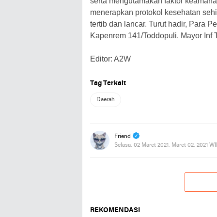
serta mengutamakan faktor keamanan.
menerapkan protokol kesehatan seh
tertib dan lancar. Turut hadir, Para
Kapenrem 141/Toddopuli. Mayor Inf T
Editor: A2W
Tag Terkait
Daerah
Friend
Selasa, 02 Maret 2021, Maret 02, 2021 W
REKOMENDASI