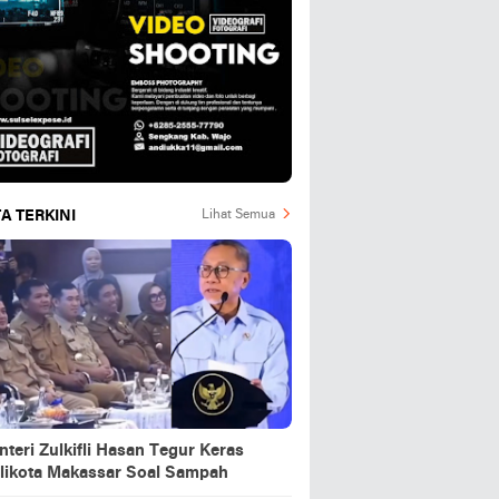
A TERKINI
Lihat Semua
teri Zulkifli Hasan Tegur Keras
likota Makassar Soal Sampah