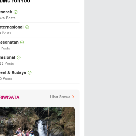
DING FOR YOU
aerah
425 Posts
nternasional
0 Posts
esehatan
 Posts
asional
33 Posts
eni & Budaya
0 Posts
RIWISATA
Lihat Semua