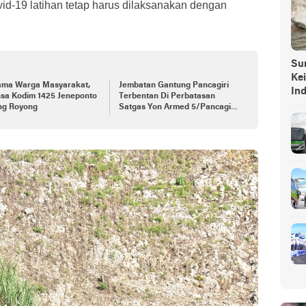
id-19 latihan tetap harus dilaksanakan dengan
Sump
Ke
ama Warga Masyarakat,
Jembatan Gantung Pancagiri
In
nsa Kodim 1425 Jeneponto
Terbentan Di Perbatasan
ng Royong
Satgas Yon Armed 5/Pancagiri
Bersama Vertikal Rescue Dan
PT MA/BDRMS