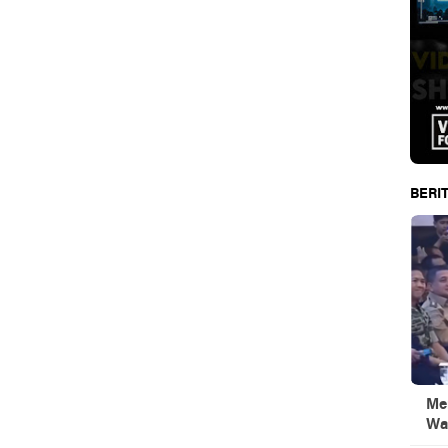
BERIT
Men
Wa