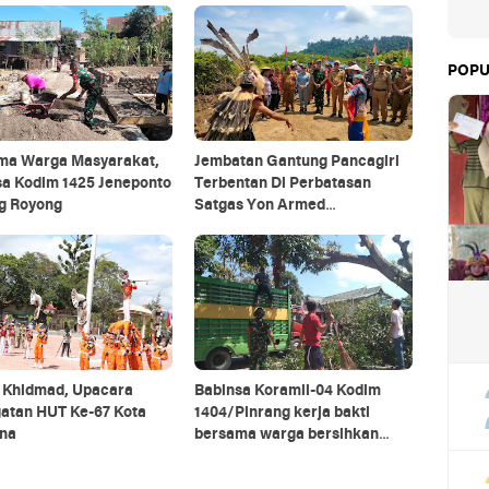
POPU
ma Warga Masyarakat,
Jembatan Gantung Pancagiri
sa Kodim 1425 Jeneponto
Terbentan Di Perbatasan
g Royong
Satgas Yon Armed
5/Pancagiri Bersama Vertikal
Rescue Dan PT MA/BDRMS
 Khidmad, Upacara
Babinsa Koramil-04 Kodim
gatan HUT Ke-67 Kota
1404/Pinrang kerja bakti
na
bersama warga bersihkan
ranting pohon di pinggir jalan