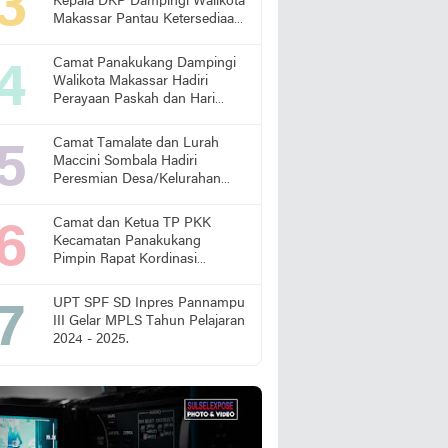
Kepala DKP Dampingi Walikota
Makassar Pantau Ketersediaan
Pangan di Pasar
Camat Panakukang Dampingi
Walikota Makassar Hadiri
Perayaan Paskah dan Hari
Lansia Nasional
Camat Tamalate dan Lurah
Maccini Sombala Hadiri
Peresmian Desa/Kelurahan
Sadar Hukum
Camat dan Ketua TP PKK
Kecamatan Panakukang
Pimpin Rapat Kordinasi
Percepatan Penanganan
Stunting
UPT SPF SD Inpres Pannampu
III Gelar MPLS Tahun Pelajaran
2024 - 2025.