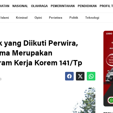
HATAN
NASIONAL
OLAHRAGA
PEMERINTAHAN
PENDIDIKAN
PROFIL 
Islami
Kriminal
Opini
Peristiwa
Politik
Teknologi
yang Diikuti Perwira,
ama Merupakan
ram Kerja Korem 141/Tp
IB