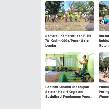
Semarak Kemerdekaan RI Ke-
Bersa
78 ,Kodim 0904/Paser Gelar
Babin
Lomba
Goton
Babinsa Koramil 03/Teupah
Penuh
Selatan Hadiri Kegiatan
Perin
Sosialisasi Pembuatan Pupuk
Wame
Organik