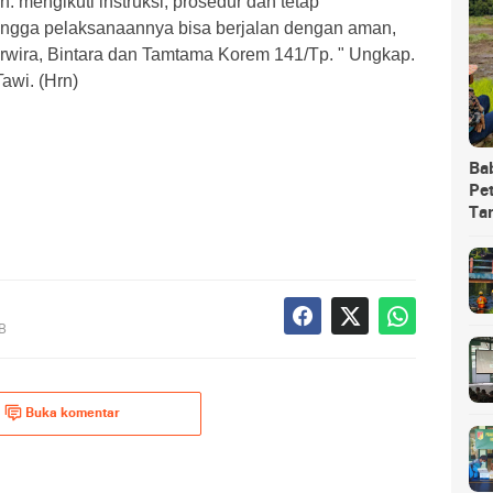
 mengikuti instruksi, prosedur dan tetap
ingga pelaksanaannya bisa berjalan dengan aman,
 Perwira, Bintara dan Tamtama Korem 141/Tp. " Ungkap.
awi. (Hrn)
Ba
Pet
Ta
IB
Buka komentar