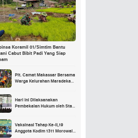
binsa Koramil 01/Simtim Bantu
ani Cabut Bibit Padi Yang Siap
nam
Plt. Camat Makassar Bersama
Warga Kelurahan Maradekaya
Lakukan Pembersihan Kanal
Hari Ini Dilaksanakan
Pembekalan Hukum oleh Staf
Hukum Divif 2 Kostrad Kepada
Para Prajurit Baru Divif 2
Kostrad
Vaksinasi Tahap Ke-II,19
Anggota Kodim 1311 Morowali
Tidak di Vaksin