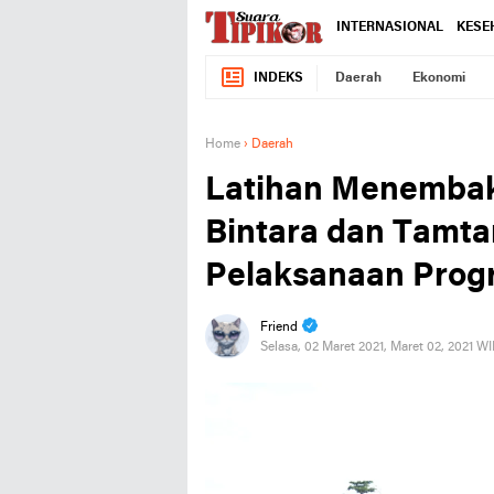
INTERNASIONAL
KESE
INDEKS
Daerah
Ekonomi
Home
›
Daerah
Latihan Menembak 
Bintara dan Tamt
Pelaksanaan Prog
Friend
Selasa, 02 Maret 2021, Maret 02, 2021 W