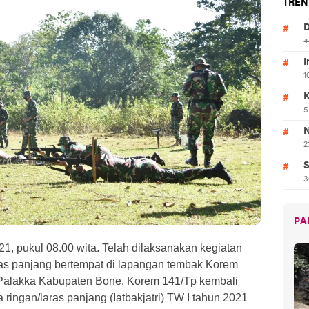
TREN
D
4
I
1
K
5
N
2
S
3
PA
1, pukul 08.00 wita. Telah dilaksanakan kegiatan
ras panjang bertempat di lapangan tembak Korem
alakka Kabupaten Bone. Korem 141/Tp kembali
ringan/laras panjang (Iatbakjatri) TW I tahun 2021