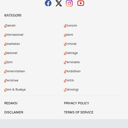
Facebook
Twitter
Instagram
YouTube
KATEGORI
Daerah
Ekonomi
Internasional
Islami
Kesehatan
Kriminal
Nasional
Olahraga
Opini
Pariwisata
Pemerintahan
Pendidikan
Peristiwa
Politik
Seni & Budaya
Teknologi
REDAKSI
PRIVACY POLICY
DISCLAIMER
TERMS OF SERVICE
MEDIA SIBER
INFO IKLAN