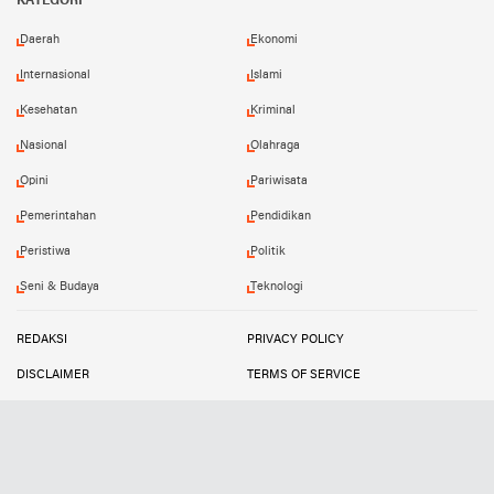
KATEGORI
Daerah
Ekonomi
Internasional
Islami
Kesehatan
Kriminal
Nasional
Olahraga
Opini
Pariwisata
Pemerintahan
Pendidikan
Peristiwa
Politik
Seni & Budaya
Teknologi
REDAKSI
PRIVACY POLICY
DISCLAIMER
TERMS OF SERVICE
MEDIA SIBER
INFO IKLAN
Copyright ©
2026
SUARATIPIKOR