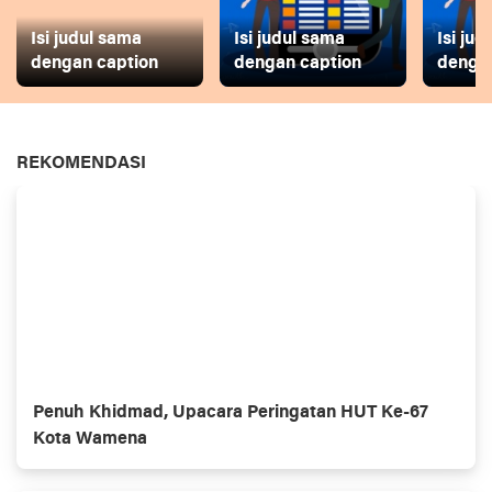
Isi judul sama
Isi judul sama
Isi ju
dengan caption
dengan caption
dengan
REKOMENDASI
Penuh Khidmad, Upacara Peringatan HUT Ke-67
Kota Wamena