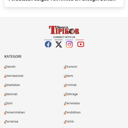
Vertikal Rescue Dan PT MA/BDRMS
CONNECT WITH US
Facebook
Twitter
Instagram
YouTube
KATEGORI
Daerah
Ekonomi
Internasional
Islami
Kesehatan
Kriminal
Nasional
Olahraga
Opini
Pariwisata
Pemerintahan
Pendidikan
Peristiwa
Politik