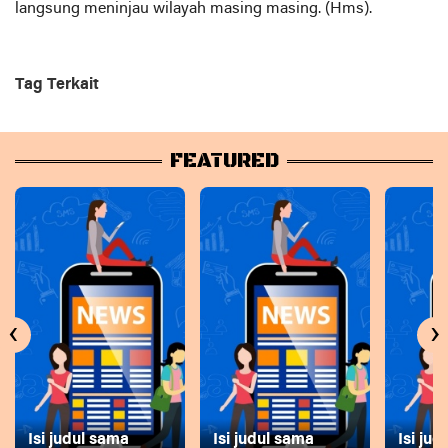
langsung meninjau wilayah masing masing. (Hms).
Tag Terkait
FEATURED
‹
›
Isi judul sama
Isi judul sama
Isi ju