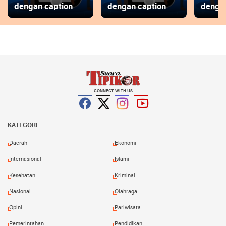
dengan caption
dengan caption
dengan
CONNECT WITH US
Facebook
Twitter
Instagram
YouTube
KATEGORI
Daerah
Ekonomi
Internasional
Islami
Kesehatan
Kriminal
Nasional
Olahraga
Opini
Pariwisata
Pemerintahan
Pendidikan