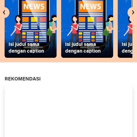
‹
›
Isi judul sama
Isi judul sama
Isi ju
dengan caption
dengan caption
dengan
REKOMENDASI