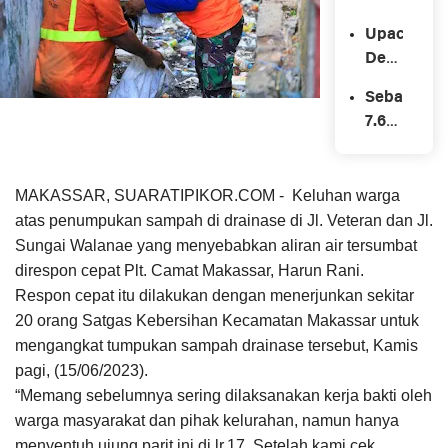
Hasanuddi
Upacara
Sujud
Detik-
Syukur,
Detik
Dzikir
Sebanyak
Proklamasi
dan
7.631
Tahun
Bersholaw
Narapidan
2023
Akbar
dan
Di
Bersama
Anak
MAKASSAR, SUARATIPIKOR.COM - Keluhan warga
Provinsi
Masyaraka
Kalimanta
atas penumpukan sampah di drainase di Jl. Veteran dan Jl.
Papua
Secara
Selatan
Sungai Walanae yang menyebabkan aliran air tersumbat
Selatan
Serentak
Dapatkan
direspon cepat Plt. Camat Makassar, Harun Rani.
Berjalan
Sewilayah
Remisi
Respon cepat itu dilakukan dengan menerjunkan sekitar
Khidmat
Sulselbart
di
20 orang Satgas Kebersihan Kecamatan Makassar untuk
momentu
mengangkat tumpukan sampah drainase tersebut, Kamis
Hari
pagi, (15/06/2023).
Kemerdek
“Memang sebelumnya sering dilaksanakan kerja bakti oleh
RI
warga masyarakat dan pihak kelurahan, namun hanya
ke-
menyentuh ujung parit ini di lr.17. Setelah kami cek