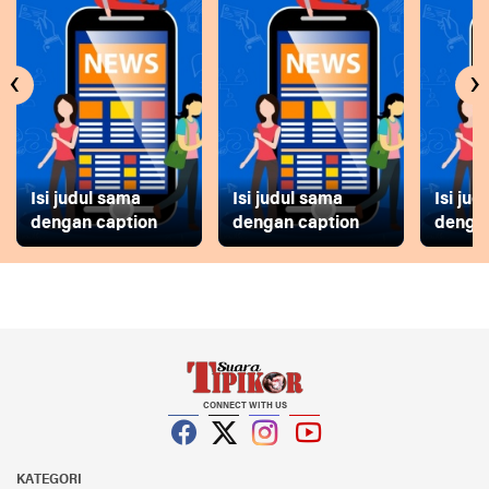
‹
›
Isi judul sama
Isi judul sama
Isi ju
dengan caption
dengan caption
dengan
CONNECT WITH US
Facebook
Twitter
Instagram
YouTube
KATEGORI