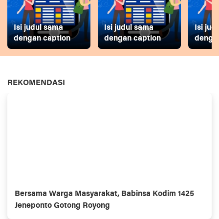
Isi judul sama
Isi judul sama
Isi ju
dengan caption
dengan caption
dengan
REKOMENDASI
Bersama Warga Masyarakat, Babinsa Kodim 1425
Jeneponto Gotong Royong