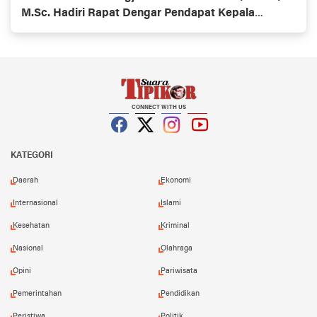
M.Sc. Hadiri Rapat Dengar Pendapat Kepala
Daerah Se-Provinsi Kalimantan Utara
CONNECT WITH US
Facebook
Twitter
Instagram
YouTube
KATEGORI
Daerah
Ekonomi
Internasional
Islami
Kesehatan
Kriminal
Nasional
Olahraga
Opini
Pariwisata
Pemerintahan
Pendidikan
Peristiwa
Politik