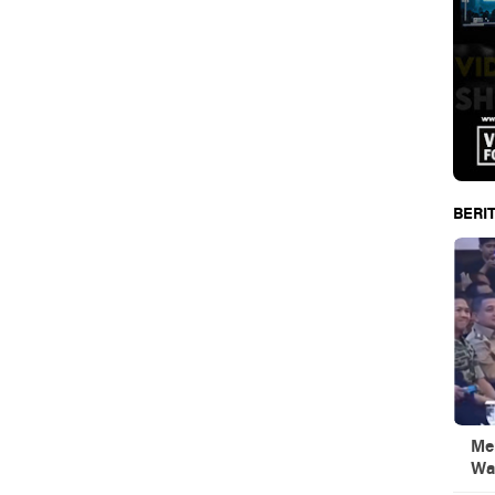
BERIT
Men
Wa