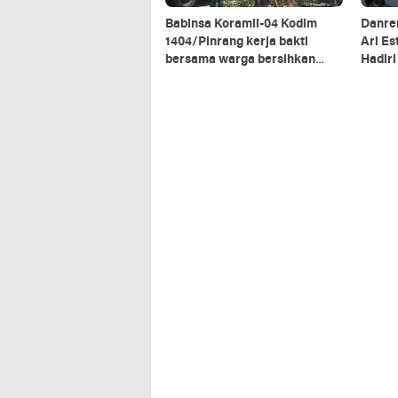
Babinsa Koramil-04 Kodim
Danre
1404/Pinrang kerja bakti
Ari Es
bersama warga bersihkan
Hadir
ranting pohon di pinggir jalan
Kepala
Kalim