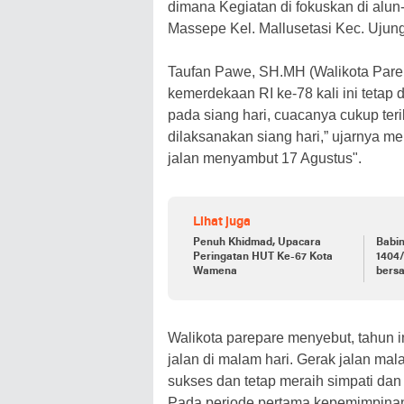
dimana Kegiatan di fokuskan di alu
Massepe Kel. Mallusetasi Kec. Ujung
Taufan Pawe, SH.MH (Walikota Pare
kemerdekaan RI ke-78 kali ini tetap
pada siang hari, cuacanya cukup teri
dilaksanakan siang hari,” ujarnya 
jalan menyambut 17 Agustus".
Lihat juga
Penuh Khidmad, Upacara
Babi
Peringatan HUT Ke-67 Kota
1404/
Wamena
bers
ranti
Walikota parepare menyebut, tahun 
jalan di malam hari. Gerak jalan mal
sukses dan tetap meraih simpati da
Pada periode pertama kepemimpinann