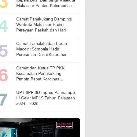
Kepala DKP Dampingi Walikota
Makassar Pantau Ketersediaan
Pangan di Pasar
Camat Panakukang Dampingi
Walikota Makassar Hadiri
Perayaan Paskah dan Hari
Lansia Nasional
Camat Tamalate dan Lurah
Maccini Sombala Hadiri
Peresmian Desa/Kelurahan
Sadar Hukum
Camat dan Ketua TP PKK
Kecamatan Panakukang
Pimpin Rapat Kordinasi
Percepatan Penanganan
Stunting
UPT SPF SD Inpres Pannampu
III Gelar MPLS Tahun Pelajaran
2024 - 2025.