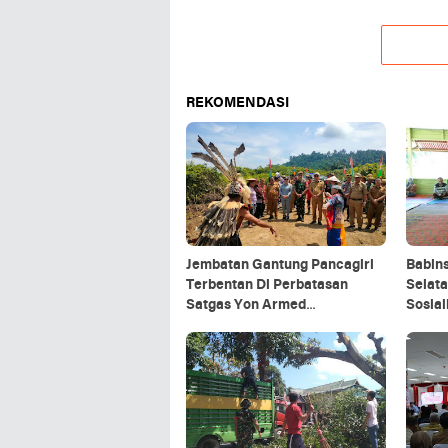
REKOMENDASI
Jembatan Gantung Pancagiri
Babin
Terbentan Di Perbatasan
Selata
Satgas Yon Armed
Sosia
5/Pancagiri Bersama Vertikal
Organ
Rescue Dan PT MA/BDRMS