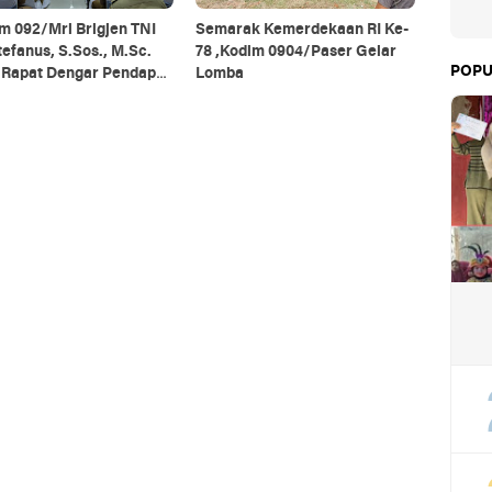
m 092/Mrl Brigjen TNI
Semarak Kemerdekaan RI Ke-
tefanus, S.Sos., M.Sc.
78 ,Kodim 0904/Paser Gelar
POPU
i Rapat Dengar Pendapat
Lomba
 Daerah Se-Provinsi
antan Utara