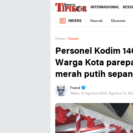
INTERNASIONAL
KESE
INDEKS
Daerah
Ekonomi
Home
›
Daerah
Personel Kodim 14
Warga Kota parep
merah putih sepan
Friend
Sabtu, 12 Agustus 2023, Agustus 12, 20