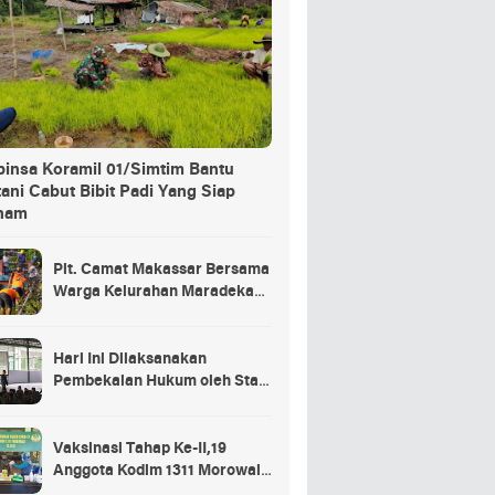
binsa Koramil 01/Simtim Bantu
ani Cabut Bibit Padi Yang Siap
nam
Plt. Camat Makassar Bersama
Warga Kelurahan Maradekaya
Lakukan Pembersihan Kanal
Hari Ini Dilaksanakan
Pembekalan Hukum oleh Staf
Hukum Divif 2 Kostrad Kepada
Para Prajurit Baru Divif 2
Kostrad
Vaksinasi Tahap Ke-II,19
Anggota Kodim 1311 Morowali
Tidak di Vaksin