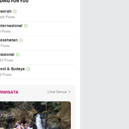
DING FOR YOU
aerah
425 Posts
nternasional
0 Posts
esehatan
 Posts
asional
33 Posts
eni & Budaya
0 Posts
RIWISATA
Lihat Semua