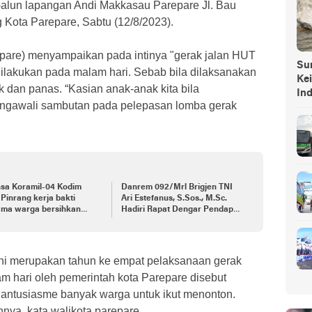
n-alun lapangan Andi Makkasau Parepare Jl. Bau
 Kota Parepare, Sabtu (12/8/2023).
pare) menyampaikan pada intinya "gerak jalan HUT
Sump
 dilakukan pada malam hari. Sebab bila dilaksanakan
Ke
k dan panas. “Kasian anak-anak kita bila
In
mengawali sambutan pada pelepasan lomba gerak
nsa Koramil-04 Kodim
Danrem 092/Mrl Brigjen TNI
Pinrang kerja bakti
Ari Estefanus, S.Sos., M.Sc.
ama warga bersihkan
Hadiri Rapat Dengar Pendapat
ng pohon di pinggir jalan
Kepala Daerah Se-Provinsi
Kalimantan Utara
ini merupakan tahun ke empat pelaksanaan gerak
am hari oleh pemerintah kota Parepare disebut
n antusiasme banyak warga untuk ikut menonton.
ya, kata walikota parepare.