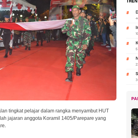
TREN
D
4
I
1
K
5
N
2
S
3
PA
n tingkat pelajar dalam rangka menyambut HUT
lah jajaran anggota Koramil 1405/Parepare yang
re.