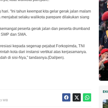
 hari. “Ini tahun keempat kita gelar gerak jalan malam
 menjabat selaku walikota parepare dilakukan siang
 semangat peserta gerak jalan dan peserta drumband
SD, SMP dan SMA.
esiasi kepada segenap pejabat Forkopimda, TNI
rintah kota dari instansi vertikal atas kerjasamanya.
adah di sisi-Nya,” tandasnya.(Dal/pen
).
EK
23 WIB