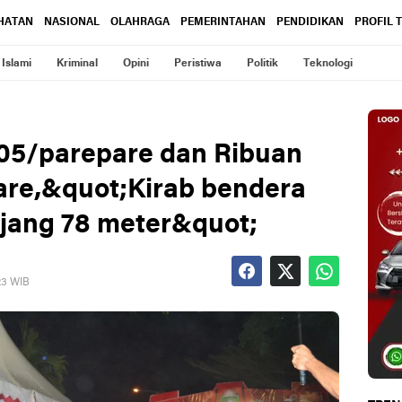
HATAN
NASIONAL
OLAHRAGA
PEMERINTAHAN
PENDIDIKAN
PROFIL 
Islami
Kriminal
Opini
Peristiwa
Politik
Teknologi
05/parepare dan Ribuan
are,&quot;Kirab bendera
jang 78 meter&quot;
23 WIB