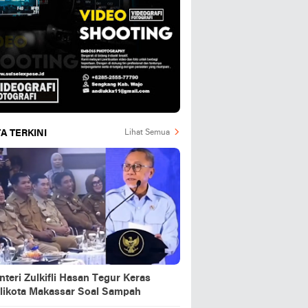
A TERKINI
Lihat Semua
teri Zulkifli Hasan Tegur Keras
likota Makassar Soal Sampah