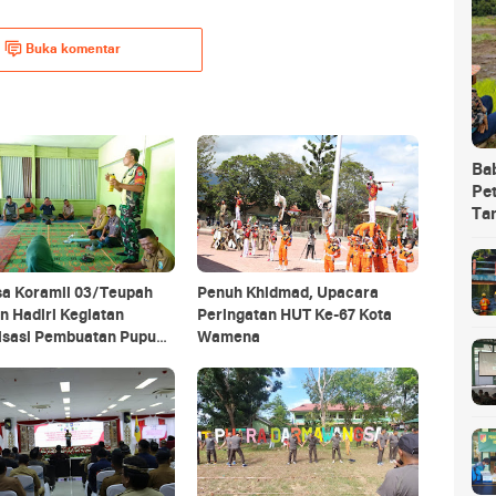
Buka komentar
Ba
Pet
Ta
sa Koramil 03/Teupah
Penuh Khidmad, Upacara
n Hadiri Kegiatan
Peringatan HUT Ke-67 Kota
lisasi Pembuatan Pupuk
Wamena
ik