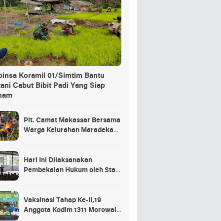
binsa Koramil 01/Simtim Bantu
ani Cabut Bibit Padi Yang Siap
nam
Plt. Camat Makassar Bersama
Warga Kelurahan Maradekaya
Lakukan Pembersihan Kanal
Hari Ini Dilaksanakan
Pembekalan Hukum oleh Staf
Hukum Divif 2 Kostrad Kepada
Para Prajurit Baru Divif 2
Kostrad
Vaksinasi Tahap Ke-II,19
Anggota Kodim 1311 Morowali
Tidak di Vaksin