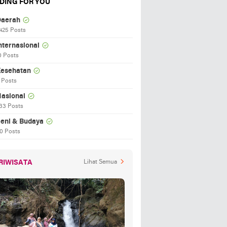
DING FOR YOU
aerah
425 Posts
nternasional
0 Posts
esehatan
 Posts
asional
33 Posts
eni & Budaya
0 Posts
RIWISATA
Lihat Semua