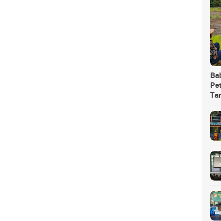
Ba
Pet
Ta