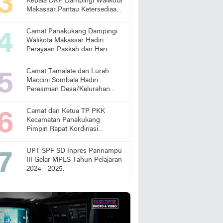
Kepala DKP Dampingi Walikota
Makassar Pantau Ketersediaan
Pangan di Pasar
Camat Panakukang Dampingi
Walikota Makassar Hadiri
Perayaan Paskah dan Hari
Lansia Nasional
Camat Tamalate dan Lurah
Maccini Sombala Hadiri
Peresmian Desa/Kelurahan
Sadar Hukum
Camat dan Ketua TP PKK
Kecamatan Panakukang
Pimpin Rapat Kordinasi
Percepatan Penanganan
Stunting
UPT SPF SD Inpres Pannampu
III Gelar MPLS Tahun Pelajaran
2024 - 2025.