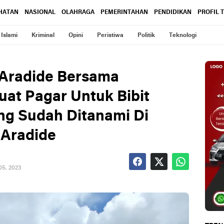
HATAN
NASIONAL
OLAHRAGA
PEMERINTAHAN
PENDIDIKAN
PROFIL 
Islami
Kriminal
Opini
Peristiwa
Politik
Teknologi
/Aradide Bersama
at Pagar Untuk Bibit
g Sudah Ditanami Di
/Aradide
05, 2023