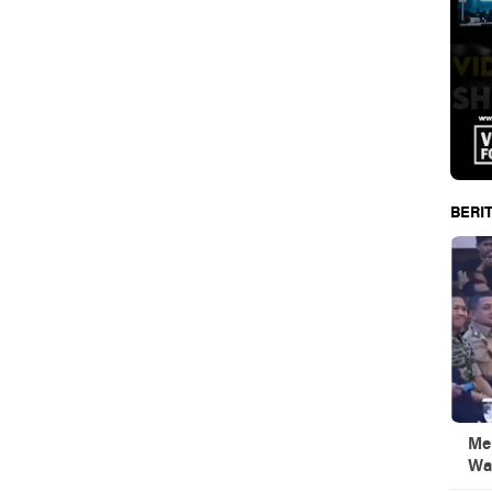
BERIT
Men
Wa