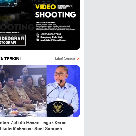
A TERKINI
Lihat Semua
teri Zulkifli Hasan Tegur Keras
likota Makassar Soal Sampah