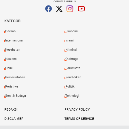
CONNECT WITH US
Facebook
Twitter
Instagram
YouTube
KATEGORI
Daerah
Ekonomi
Internasional
Islami
Kesehatan
Kriminal
Nasional
Olahraga
Opini
Pariwisata
Pemerintahan
Pendidikan
Peristiwa
Politik
Seni & Budaya
Teknologi
REDAKSI
PRIVACY POLICY
DISCLAIMER
TERMS OF SERVICE
MEDIA SIBER
INFO IKLAN