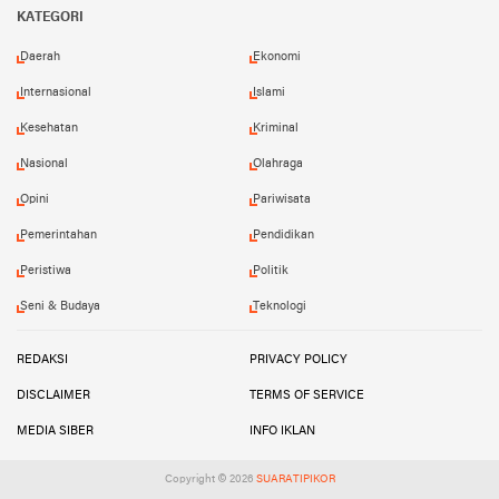
KATEGORI
Daerah
Ekonomi
Internasional
Islami
Kesehatan
Kriminal
Nasional
Olahraga
Opini
Pariwisata
Pemerintahan
Pendidikan
Peristiwa
Politik
Seni & Budaya
Teknologi
REDAKSI
PRIVACY POLICY
DISCLAIMER
TERMS OF SERVICE
MEDIA SIBER
INFO IKLAN
Copyright ©
2026
SUARATIPIKOR