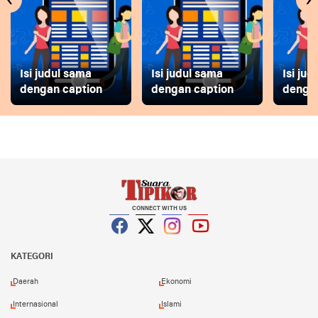
Isi judul sama
Isi judul sama
Isi ju
dengan caption
dengan caption
dengan
CONNECT WITH US
Facebook
Twitter
Instagram
YouTube
KATEGORI
Daerah
Ekonomi
Internasional
Islami