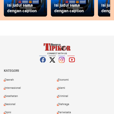
Isi judul sama
Isi judul sama
Isi ju
dengan caption
dengan caption
dengan
CONNECT WITH US
Facebook
Twitter
Instagram
YouTube
KATEGORI
Daerah
Ekonomi
Internasional
Islami
Kesehatan
Kriminal
Nasional
Olahraga
Opini
Pariwisata