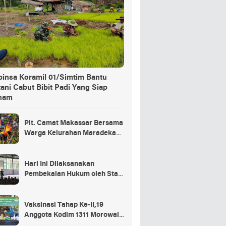
binsa Koramil 01/Simtim Bantu
ani Cabut Bibit Padi Yang Siap
nam
Plt. Camat Makassar Bersama
Warga Kelurahan Maradekaya
Lakukan Pembersihan Kanal
Hari Ini Dilaksanakan
Pembekalan Hukum oleh Staf
Hukum Divif 2 Kostrad Kepada
Para Prajurit Baru Divif 2
Kostrad
Vaksinasi Tahap Ke-II,19
Anggota Kodim 1311 Morowali
Tidak di Vaksin