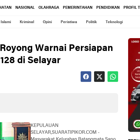
HATAN
NASIONAL
OLAHRAGA
PEMERINTAHAN
PENDIDIKAN
PROFIL 
Islami
Kriminal
Opini
Peristiwa
Politik
Teknologi
Royong Warnai Persiapan
28 di Selayar
KEPULAUAN
SELAYAR,SUARATIPIKOR.COM -
Masyarakat Kelurahan Batangmata Sapo,