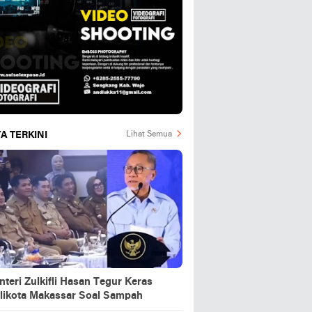
A TERKINI
Lihat Semua
teri Zulkifli Hasan Tegur Keras
likota Makassar Soal Sampah