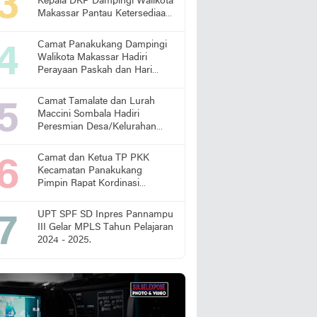
Kepala DKP Dampingi Walikota
Makassar Pantau Ketersediaan
Pangan di Pasar
Camat Panakukang Dampingi
Walikota Makassar Hadiri
Perayaan Paskah dan Hari
Lansia Nasional
Camat Tamalate dan Lurah
Maccini Sombala Hadiri
Peresmian Desa/Kelurahan
Sadar Hukum
Camat dan Ketua TP PKK
Kecamatan Panakukang
Pimpin Rapat Kordinasi
Percepatan Penanganan
Stunting
UPT SPF SD Inpres Pannampu
III Gelar MPLS Tahun Pelajaran
2024 - 2025.