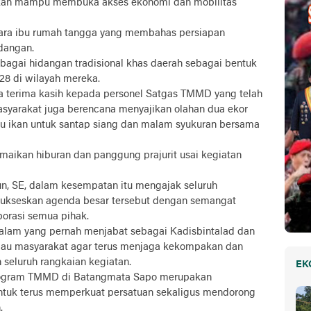
pkan mampu membuka akses ekonomi dan mobilitas
 para ibu rumah tangga yang membahas persiapan
ndangan.
agai hidangan tradisional khas daerah sebagai bentuk
28 di wilayah mereka.
 terima kasih kepada personel Satgas TMMD yang telah
masyarakat juga berencana menyajikan olahan dua ekor
enu ikan untuk santap siang dan malam syukuran bersama
amaikan hiburan dan panggung prajurit usai kegiatan
, SE, dalam kesempatan itu mengajak seluruh
ukseskan agenda besar tersebut dengan semangat
borasi semua pihak.
 Salam yang pernah menjabat sebagai Kadisbintalad dan
au masyarakat agar terus menjaga kekompakan dan
eluruh rangkaian kegiatan.
EK
rogram TMMD di Batangmata Sapo merupakan
tuk terus memperkuat persatuan sekaligus mendorong
.