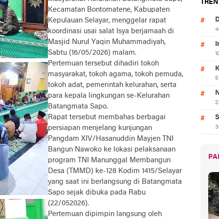
TREN
Kecamatan Bontomatene, Kabupaten
D
Kepulauan Selayar, menggelar rapat
4
koordinasi usai salat Isya berjamaah di
Masjid Nurul Yaqin Muhammadiyah,
I
Sabtu (16/05/2026) malam.
1
Pertemuan tersebut dihadiri tokoh
K
masyarakat, tokoh agama, tokoh pemuda,
5
tokoh adat, pemerintah kelurahan, serta
N
para kepala lingkungan se-Kelurahan
2
Batangmata Sapo.
Rapat tersebut membahas berbagai
S
persiapan menjelang kunjungan
3
Pangdam XIV/Hasanuddin Mayjen TNI
Bangun Nawoko ke lokasi pelaksanaan
PA
program TNI Manunggal Membangun
Desa (TMMD) ke-128 Kodim 1415/Selayar
yang saat ini berlangsung di Batangmata
Sapo sejak dibuka pada Rabu
(22/052026).
Pertemuan dipimpin langsung oleh