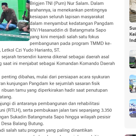
Brigjen TNI (Purn) Nur Salam. Dalam
arahannya, ia menekankan pentingnya
kesiapan seluruh lapisan masyarakat
dalam menyambut kedatangan Pangdam
Sump
XIV/Hasanuddin di Batangmata Sapo
Ke
yang kini menjadi salah satu fokus
In
pembangunan pada program TMMD ke-
 Letkol Czi Yudo Harianto, ST.
 sejarah tersendiri karena dikenal sebagai daerah asal
g saat ini menjabat sebagai Komandan Komando Daerah
 penting dibahas, mulai dari persiapan acara syukuran
an kunjungan Pangdam ke sejumlah sasaran fisik
ribuan tamu yang diperkirakan hadir saat penutupan
atang.
njungi di antaranya pembangunan dan rehabilitasi
i (RTLH), serta pembukaan jalan tani sepanjang 3.350
gan Sukadin Batangmata Sapo hingga wilayah pesisir
n Desa Balang Butung.
di salah satu program yang paling dinantikan