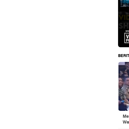
BERIT
Men
Wa