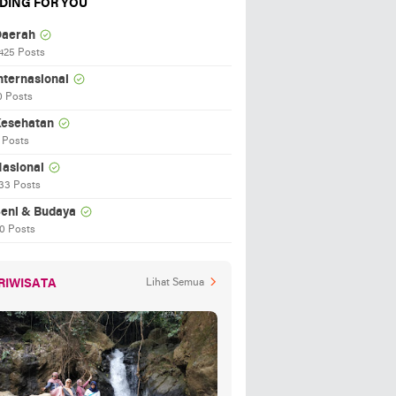
DING FOR YOU
aerah
425 Posts
nternasional
0 Posts
esehatan
 Posts
asional
33 Posts
eni & Budaya
0 Posts
RIWISATA
Lihat Semua