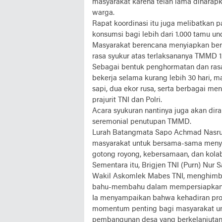
masyarakat karena telah lama dihara
warga.
Rapat koordinasi itu juga melibatkan
konsumsi bagi lebih dari 1.000 tamu u
Masyarakat berencana menyiapkan berb
rasa syukur atas terlaksananya TMMD 1
Sebagai bentuk penghormatan dan rasa
bekerja selama kurang lebih 30 hari, 
sapi, dua ekor rusa, serta berbagai m
prajurit TNI dan Polri.
Acara syukuran nantinya juga akan dir
seremonial penutupan TMMD.
Lurah Batangmata Sapo Achmad Nasrun
masyarakat untuk bersama-sama meny
gotong royong, kebersamaan, dan kola
Sementara itu, Brigjen TNI (Purn) Nur
Wakil Askomlek Mabes TNI, menghimb
bahu-membahu dalam mempersiapkan s
Ia menyampaikan bahwa kehadiran p
momentum penting bagi masyarakat un
pembangunan desa yang berkelanjutan