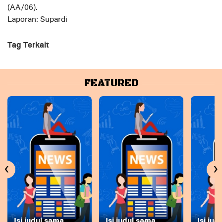
(AA/06).
Laporan: Supardi
Tag Terkait
FEATURED
‹
›
Isi judul sama
Isi judul sama
Isi ju