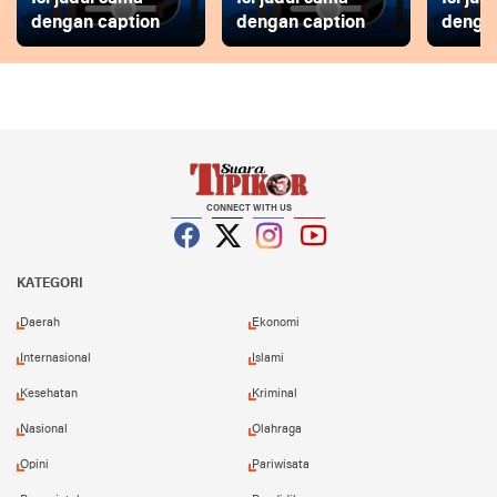
dengan caption
dengan caption
dengan
CONNECT WITH US
Facebook
Twitter
Instagram
YouTube
KATEGORI
Daerah
Ekonomi
Internasional
Islami
Kesehatan
Kriminal
Nasional
Olahraga
Opini
Pariwisata