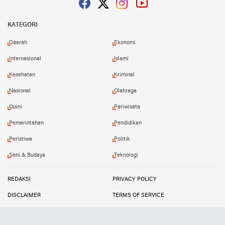
Facebook
Twitter
Instagram
YouTube
KATEGORI
Daerah
Ekonomi
Internasional
Islami
Kesehatan
Kriminal
Nasional
Olahraga
Opini
Pariwisata
Pemerintahan
Pendidikan
Peristiwa
Politik
Seni & Budaya
Teknologi
REDAKSI
PRIVACY POLICY
DISCLAIMER
TERMS OF SERVICE
MEDIA SIBER
INFO IKLAN