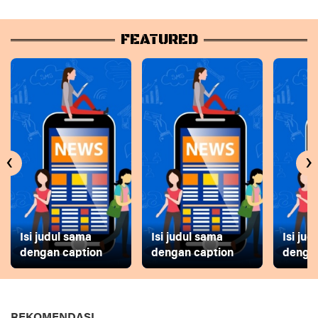
FEATURED
‹
›
Isi judul sama
Isi judul sama
Isi ju
dengan caption
dengan caption
dengan