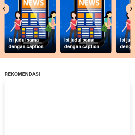
‹
›
Isi judul sama
Isi judul sama
Isi ju
dengan caption
dengan caption
dengan
REKOMENDASI