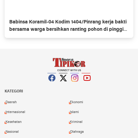
Babinsa Koramil-04 Kodim 1404/Pinrang kerja bakti
bersama warga bersihkan ranting pohon di pinggir
jalan
CONNECT WITH US
Facebook
Twitter
Instagram
YouTube
KATEGORI
Daerah
Ekonomi
Internasional
Islami
Kesehatan
Kriminal
Nasional
Olahraga