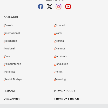
CONNECT WITH US
Facebook
Twitter
Instagram
YouTube
KATEGORI
Daerah
Ekonomi
Internasional
Islami
Kesehatan
Kriminal
Nasional
Olahraga
Opini
Pariwisata
Pemerintahan
Pendidikan
Peristiwa
Politik
Seni & Budaya
Teknologi
REDAKSI
PRIVACY POLICY
DISCLAIMER
TERMS OF SERVICE
MEDIA SIBER
INFO IKLAN