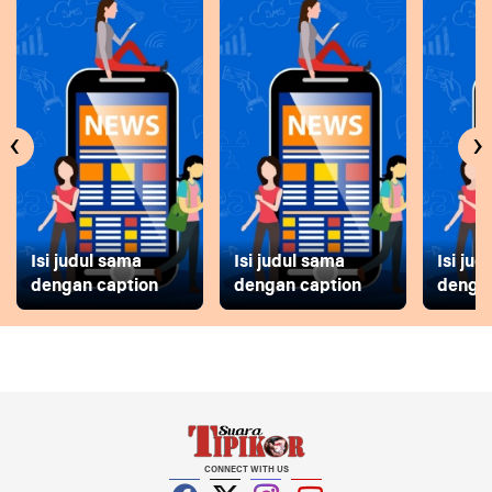
‹
›
Isi judul sama
Isi judul sama
Isi ju
dengan caption
dengan caption
dengan
CONNECT WITH US