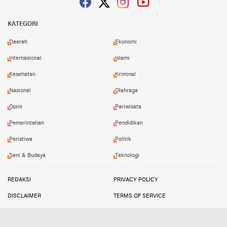
Facebook
Twitter
Instagram
YouTube
KATEGORI
Daerah
Ekonomi
Internasional
Islami
Kesehatan
Kriminal
Nasional
Olahraga
Opini
Pariwisata
Pemerintahan
Pendidikan
Peristiwa
Politik
Seni & Budaya
Teknologi
REDAKSI
PRIVACY POLICY
DISCLAIMER
TERMS OF SERVICE
MEDIA SIBER
INFO IKLAN