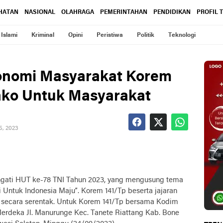
HATAN
NASIONAL
OLAHRAGA
PEMERINTAHAN
PENDIDIKAN
PROFIL 
Islami
Kriminal
Opini
Peristiwa
Politik
Teknologi
onomi Masyarakat Korem
ako Untuk Masyarakat
5, 2023
gati HUT ke-78 TNI Tahun 2023, yang mengusung tema
 Untuk Indonesia Maju”. Korem 141/Tp beserta jajaran
secara serentak. Untuk Korem 141/Tp bersama Kodim
erdeka Jl. Manurunge Kec. Tanete Riattang Kab. Bone