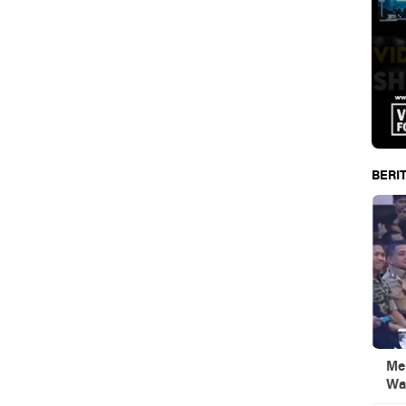
BERIT
Men
Wa