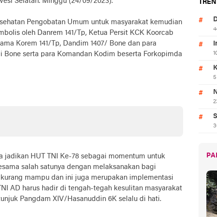
esi Selatan. Minggu (24/09/2023).
TREN
D
Kesehatan Pengobatan Umum untuk masyarakat kemudian
4
mbolis oleh Danrem 141/Tp, Ketua Persit KCK Koorcab
tama Korem 141/Tp, Dandim 1407/ Bone dan para
I
i Bone serta para Komandan Kodim beserta Forkopimda
1
K
5
N
2
S
3
PA
a jadikan HUT TNI Ke-78 sebagai momentum untuk
esama salah satunya dengan melaksanakan bagi
kurang mampu dan ini juga merupakan implementasi
TNI AD harus hadir di tengah-tegah kesulitan masyarakat
etunjuk Pangdam XIV/Hasanuddin 6K selalu di hati.