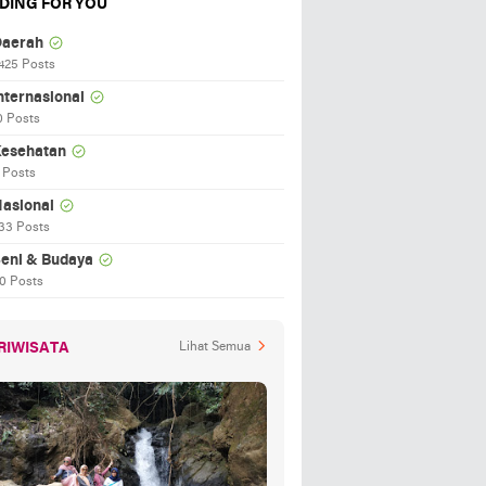
DING FOR YOU
aerah
425 Posts
nternasional
0 Posts
esehatan
 Posts
asional
33 Posts
eni & Budaya
0 Posts
RIWISATA
Lihat Semua