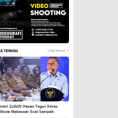
A TERKINI
Lihat Semua
teri Zulkifli Hasan Tegur Keras
likota Makassar Soal Sampah