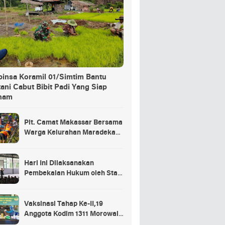
binsa Koramil 01/Simtim Bantu
ani Cabut Bibit Padi Yang Siap
nam
Plt. Camat Makassar Bersama
Warga Kelurahan Maradekaya
Lakukan Pembersihan Kanal
Hari Ini Dilaksanakan
Pembekalan Hukum oleh Staf
Hukum Divif 2 Kostrad Kepada
Para Prajurit Baru Divif 2
Kostrad
Vaksinasi Tahap Ke-II,19
Anggota Kodim 1311 Morowali
Tidak di Vaksin