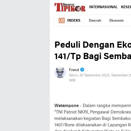
INTERNASIONAL
KESE
INDEKS
Daerah
Ekonomi
Peduli Dengan Ek
141/Tp Bagi Semb
Friend
Senin, 25 September 2023, September 2
WIB
Watampone
- Dalam rangka memperin
"TNI Patriot NKRI, Pengawal Demokrasi
melaksanakan kegiatan Bagi Sembako 
1407/Bone dilaksanakan di Lapangan M