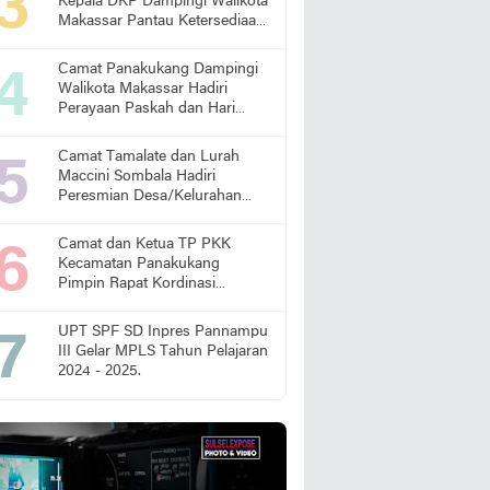
Kepala DKP Dampingi Walikota
Makassar Pantau Ketersediaan
Pangan di Pasar
Camat Panakukang Dampingi
Walikota Makassar Hadiri
Perayaan Paskah dan Hari
Lansia Nasional
Camat Tamalate dan Lurah
Maccini Sombala Hadiri
Peresmian Desa/Kelurahan
Sadar Hukum
Camat dan Ketua TP PKK
Kecamatan Panakukang
Pimpin Rapat Kordinasi
Percepatan Penanganan
Stunting
UPT SPF SD Inpres Pannampu
III Gelar MPLS Tahun Pelajaran
2024 - 2025.