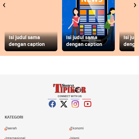
‹
›
Isi judul sama
Isi judul sama
Isi ju
dengan caption
dengan caption
dengan
CONNECT WITH US
Facebook
Twitter
Instagram
YouTube
KATEGORI
Daerah
Ekonomi
Internasional
Islami